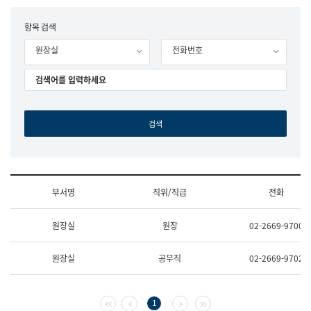
립
국
F
항목 검색
어
o
원
원장실
전화번호
r
조
m
직
도
국
어
원
원
장
기
획
연
수
부서명
직위/직급
전화
부
기
조
획
원장실
원장
02-2669-9700
직
운
및
영
업
과
원장실
공무직
02-2669-9702
무
공
소
공
개
언
(부
어
첫 페이지
이전 페이지
다음 페이지
마지막 페이지
1
서
과