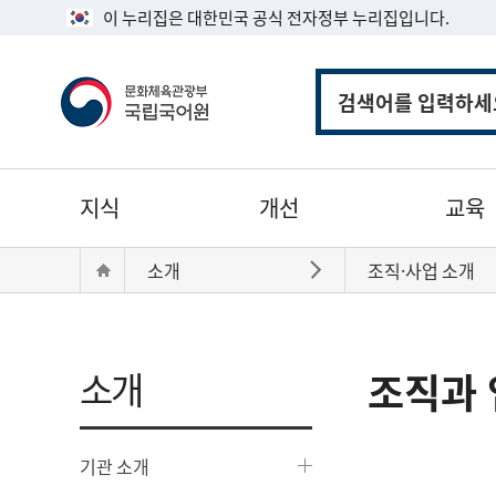
이 누리집은 대한민국 공식 전자정부 누리집입니다.
통
합
검
색
주
지식
개선
교육
메
뉴
현
Home
소개
조직·사업 소개
바로가기
재
위
치:
소개
조직과 
기관 소개