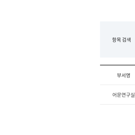
국
립
국
어
원
F
항목 검색
조
o
직
r
도
m
국
어
부서명
원
원
조
장
어문연구실
직
기
및
획
업
연
무
수
소
부
개
기