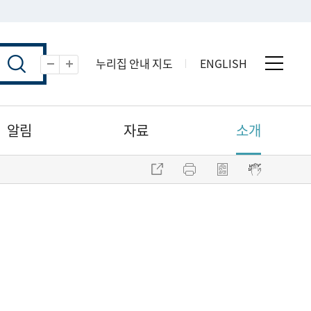
누리집 안내 지도
ENGLISH
전체 
축소
확대
알림
자료
소개
주소 복사
프린트
점자파일 내려받기
점자뷰어 보