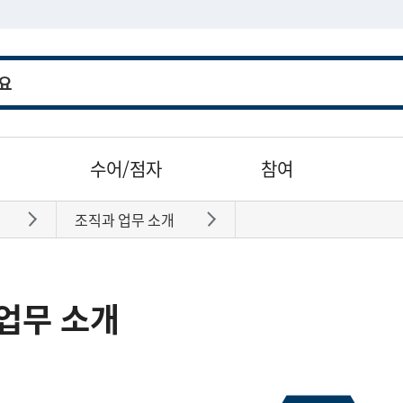
수어/점자
참여
조직과 업무 소개
바로가기
바로가기
업무 소개