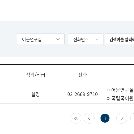
어문연구실
전화번호
직위/직급
전화
ㅇ 어문연구실
실장
02-2669-9710
ㅇ 국립국어원
첫 페이지
이전 페이지
다
1