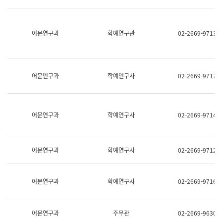
명,
교
직
육
위/
연
직
어문연구과
학예연구관
02-2669-9713
수
급,
과
전
어
화,
문
담
연
당
구
어문연구과
학예연구사
02-2669-9717
업
실
무)
어
문
연
어문연구과
학예연구사
02-2669-9714
구
과
어
문
어문연구과
학예연구사
02-2669-9712
연
구
과
(사
어문연구과
학예연구사
02-2669-9716
전
팀)
언
어
어문연구과
주무관
02-2669-9630
정