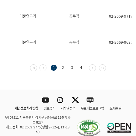
보
과
한
어문연구과
공무직
02-2669-9719
국
어
진
흥
과
어문연구과
공무직
02-2669-9635
수
어
점
자
진
첫 페이지
이전 페이지
다음 페이지
마지막 페이지
1
2
3
4
흥
과
Youtube
Instagram
Twitter
blog
개인정보 처리 방침
정보공개
저작권 정책
무료 배포 프로그램
오시는 길
바로 가기
문체부와 소속기관
우) 07511 서울특별시 강서구 금낭화로 154(방화
동 827)
대표 전화: 02-2669-9775(평일 9~12시, 13~18
시)