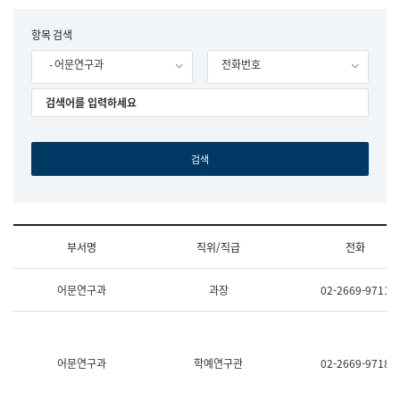
립
국
F
항목 검색
어
o
원
- 어문연구과
전화번호
r
조
m
직
도
국
어
원
원
장
기
획
연
수
부서명
직위/직급
전화
부
기
조
획
어문연구과
과장
02-2669-9711
직
운
및
영
업
과
무
공
소
공
어문연구과
학예연구관
02-2669-9718
개
언
(부
어
서
과