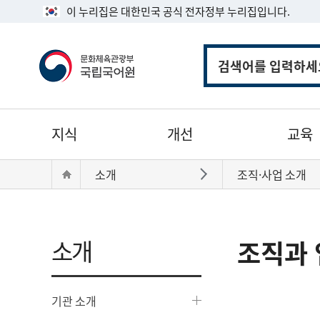
이 누리집은 대한민국 공식 전자정부 누리집입니다.
통
합
검
색
주
지식
개선
교육
메
뉴
현
Home
소개
조직·사업 소개
바로가기
재
위
치:
소개
조직과 
기관 소개