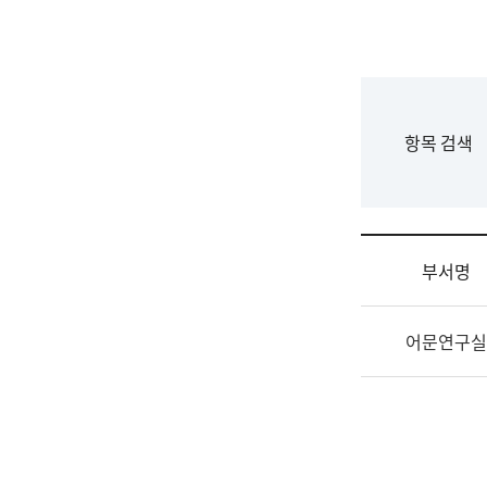
국
립
국
어
원
F
항목 검색
조
o
직
r
도
m
국
어
부서명
원
원
조
장
어문연구실
직
기
및
획
업
연
무
수
소
부
개
기