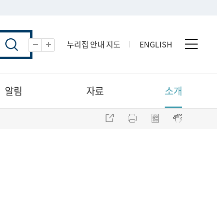
누리집 안내 지도
ENGLISH
전체 
축소
확대
알림
자료
소개
주소 복사
프린트
점자파일 내려받기
점자뷰어 보