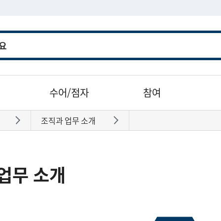
수어/점자
참여
조직과 업무 소개
바로가기
바로가기
업무 소개