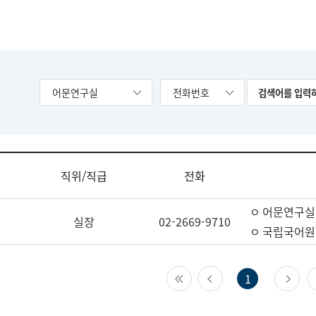
어문연구실
전화번호
직위/직급
전화
ㅇ 어문연구실
실장
02-2669-9710
ㅇ 국립국어원
첫 페이지
이전 페이지
다
1