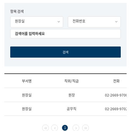
립
국
F
항목 검색
어
o
원
원장실
전화번호
r
조
m
직
도
국
어
원
원
장
기
획
연
수
부서명
직위/직급
전화
부
기
조
획
원장실
원장
02-2669-9700
직
운
및
영
업
과
원장실
공무직
02-2669-9702
무
공
소
공
개
언
(부
어
첫 페이지
이전 페이지
다음 페이지
마지막 페이지
1
서
과