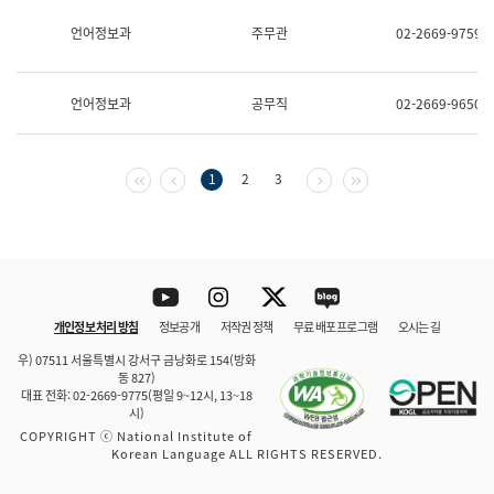
보
과
언어정보과
주무관
02-2669-9759
한
국
어
언어정보과
공무직
02-2669-9650
진
흥
과
수
첫 페이지
이전 페이지
다음 페이지
마지막 페이지
1
2
3
어
점
자
진
흥
과
Youtube
Instagram
Twitter
blog
개인정보 처리 방침
정보공개
저작권 정책
무료 배포 프로그램
오시는 길
바로 가기
문체부와 소속기관
우) 07511 서울특별시 강서구 금낭화로 154(방화
동 827)
대표 전화: 02-2669-9775(평일 9~12시, 13~18
시)
COPYRIGHT ⓒ National Institute of
Korean Language ALL RIGHTS RESERVED.