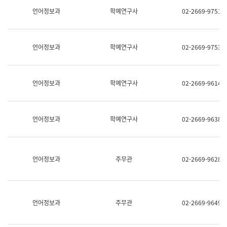
명,
교
언어정보과
학예연구사
02-2669-9751
직
육
위/
연
직
수
급,
과
언어정보과
학예연구사
02-2669-9753
전
어
화,
문
담
연
당
구
언어정보과
학예연구사
02-2669-9614
업
실
무)
어
문
연
언어정보과
학예연구사
02-2669-9638
구
과
어
문
연
언어정보과
주무관
02-2669-9628
구
과
(사
전
팀)
언어정보과
주무관
02-2669-9649
언
어
정