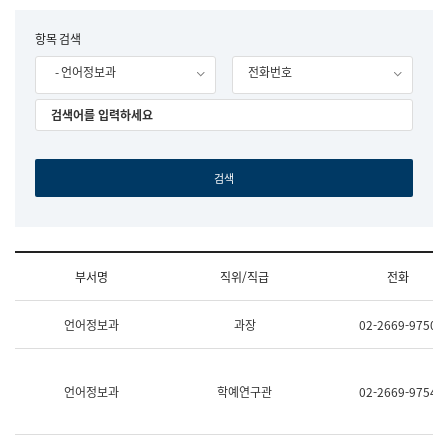
립
국
F
항목 검색
어
o
원
- 언어정보과
전화번호
r
조
m
직
도
국
어
원
원
장
기
획
연
수
부서명
직위/직급
전화
부
기
조
획
언어정보과
과장
02-2669-9750
직
운
및
영
업
과
무
공
언어정보과
학예연구관
02-2669-9754
소
공
개
언
(부
어
서
과