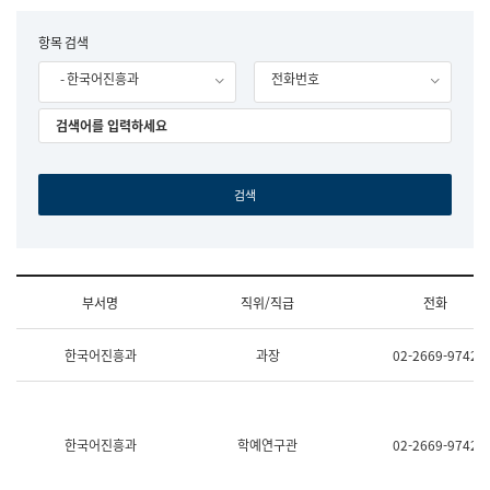
립
국
F
항목 검색
어
o
원
- 한국어진흥과
전화번호
r
조
m
직
도
국
어
원
원
장
기
획
연
수
부서명
직위/직급
전화
부
기
조
획
한국어진흥과
과장
02-2669-9742
직
운
및
영
업
과
무
공
소
공
한국어진흥과
학예연구관
02-2669-9742
개
언
(부
어
서
과