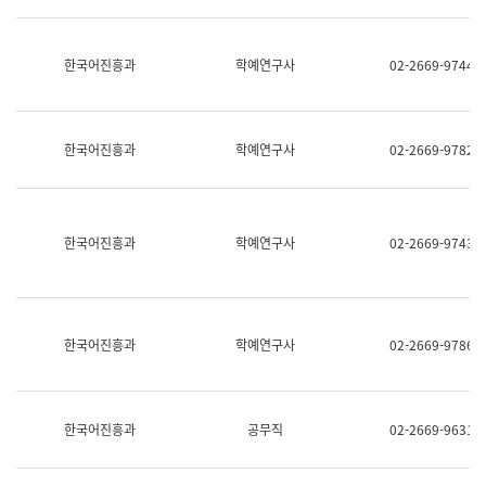
명,
교
직
육
위/
연
한국어진흥과
학예연구사
02-2669-9744
직
수
급,
과
전
어
화,
문
담
연
한국어진흥과
학예연구사
02-2669-9782
당
구
업
실
무)
어
문
연
한국어진흥과
학예연구사
02-2669-9743
구
과
어
문
연
한국어진흥과
학예연구사
02-2669-9786
구
과
(사
전
팀)
한국어진흥과
공무직
02-2669-9631
언
어
정