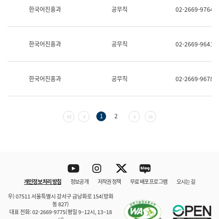
보
한국어진흥과
공무직
02-2669-9764
과
한
국
어
한국어진흥과
공무직
02-2669-9641
진
흥
과
수
한국어진흥과
공무직
02-2669-9678
어
점
자
진
흥
첫 페이지
이전 페이지
다음 페이지
마지막 페이지
1
2
과
Youtube
Instagram
Twitter
blog
개인정보 처리 방침
정보공개
저작권 정책
무료 배포 프로그램
오시는 길
바로 가기
문체부와 소속기관
우) 07511 서울특별시 강서구 금낭화로 154(방화
동 827)
대표 전화: 02-2669-9775(평일 9~12시, 13~18