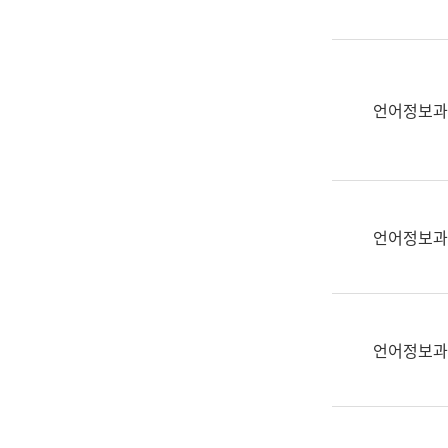
(부
획
서
운
명,
영
직
과
위/
언어정보과
공
직
공
급,
언
전
어
화,
과
담
교
언어정보과
당
육
업
연
무)
수
과
언어정보과
어
문
연
구