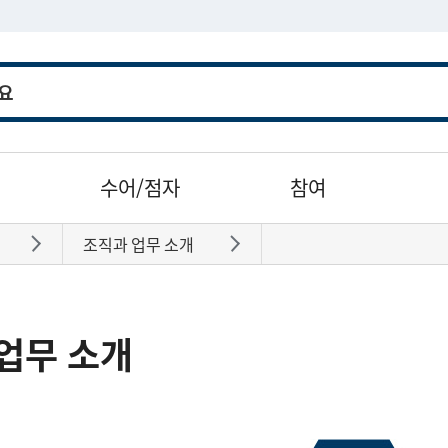
수어/점자
참여
조직과 업무 소개
바로가기
바로가기
업무 소개