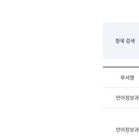
국
립
국
어
원
F
항목 검색
조
o
직
r
도
m
국
어
부서명
원
원
조
장
언어정보과
직
기
및
획
업
연
무
수
소
언어정보과
부
개
기