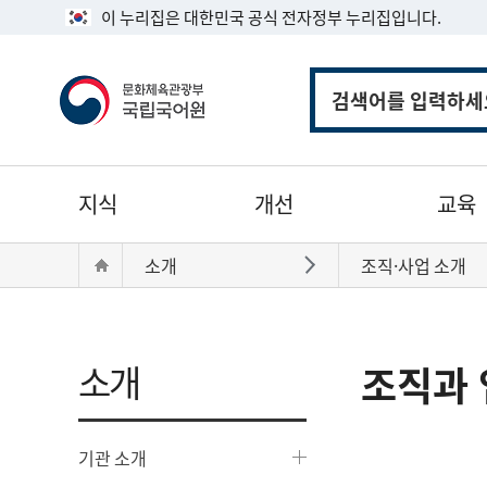
이 누리집은 대한민국 공식 전자정부 누리집입니다.
통
합
검
색
주
지식
개선
교육
메
뉴
현
Home
소개
조직·사업 소개
바로가기
재
위
치:
소개
조직과 
기관 소개