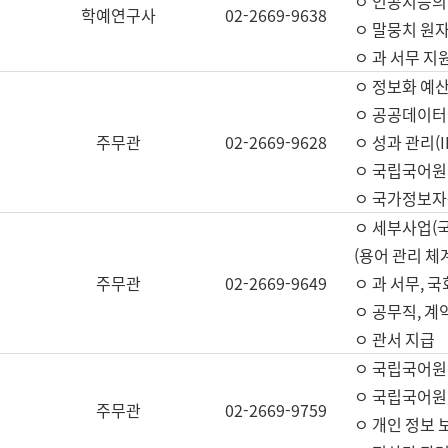
ㅇ 인공지능의
학예연구사
02-2669-9638
ㅇ 말뭉치 원자
ㅇ 과 서무 지
ㅇ 정보화 예산
ㅇ 공공데이터 
주무관
02-2669-9628
ㅇ 성과 관리(
ㅇ 국립국어원
ㅇ 국가정보자
ㅇ 세부사업(
(용어 관리 체
주무관
02-2669-9649
ㅇ 과 서무, 
ㅇ 공무직, 계
ㅇ 관서 지급
ㅇ 국립국어원
ㅇ 국립국어원
주무관
02-2669-9759
ㅇ 개인 정보 