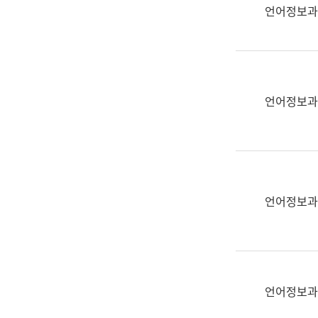
실
언어정보과
어
문
연
구
과
언어정보과
어
문
연
구
과
(사
언어정보과
전
팀)
언
어
정
언어정보과
보
과