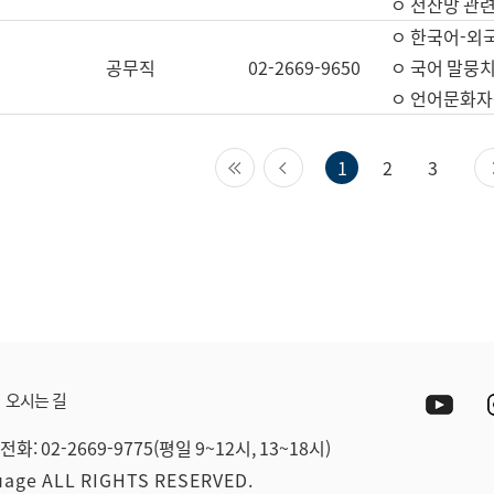
ㅇ 전산망 관련
ㅇ 한국어-외
공무직
02-2669-9650
ㅇ 국어 말뭉치
ㅇ 언어문화자원
첫 페이지
이전 페이지
1
2
3
Yout
오시는 길
전화: 02-2669-9775(평일 9~12시, 13~18시)
guage ALL RIGHTS RESERVED.