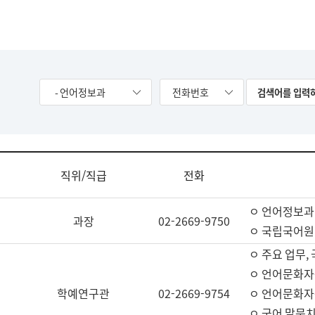
- 언어정보과
전화번호
직위/직급
전화
ㅇ 언어정보과
과장
02-2669-9750
ㅇ 국립국어원
ㅇ 주요 업무,
ㅇ 언어문화자
학예연구관
02-2669-9754
ㅇ 언어문화자
ㅇ 국어 말뭉치