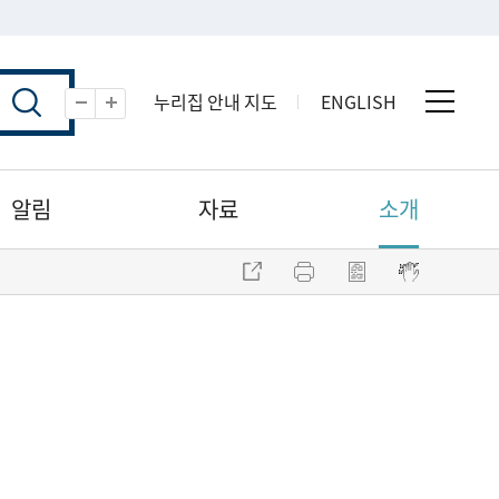
누리집 안내 지도
ENGLISH
전체 
축소
확대
알림
자료
소개
주소 복사
프린트
점자파일 내려받기
점자뷰어 보