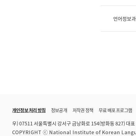
한
국
어
언어정보과
진
흥
과
수
어
점
자
진
흥
과
개인정보 처리 방침
정보공개
저작권 정책
무료 배포 프로그램
우) 07511 서울특별시 강서구 금낭화로 154(방화동 827)
대표 
COPYRIGHT ⓒ National Institute of Korean Lan