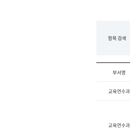
국
립
국
어
원
F
항목 검색
조
o
직
r
도
m
국
어
부서명
원
원
조
장
교육연수과
직
기
및
획
업
연
무
수
소
부
교육연수과
개
기