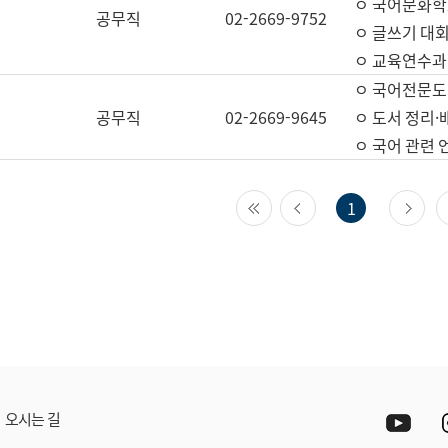
ㅇ 국어문화학
공무직
02-2669-9752
ㅇ 글쓰기 대회
ㅇ 교육연수과
ㅇ 국어전문도
공무직
02-2669-9645
ㅇ 도서 정리·
ㅇ 국어 관련
첫 페이지
이전 페이지
다
1
Yout
오시는 길