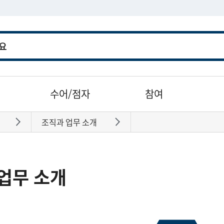
수어/점자
참여
조직과 업무 소개
바로가기
바로가기
업무 소개