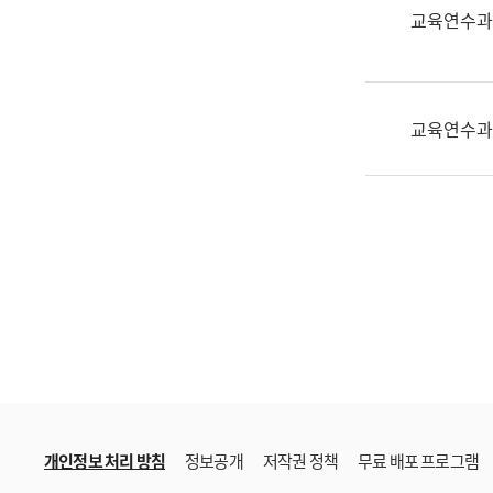
한
교육연수과
국
어
진
흥
교육연수과
과
수
어
점
자
진
흥
과
개인정보 처리 방침
정보공개
저작권 정책
무료 배포 프로그램