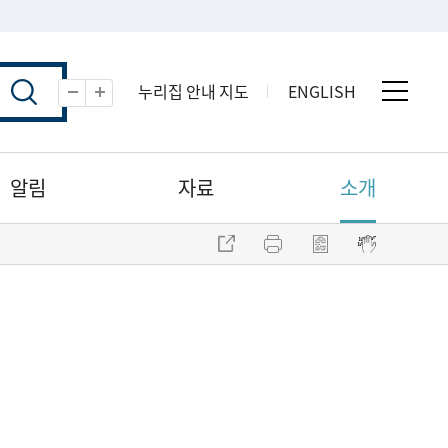
누리집 안내 지도
ENGLISH
전체 
축소
확대
알림
자료
소개
주소 복사
프린트
점자파일 내려받기
점자뷰어 보