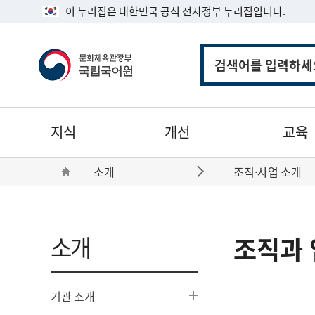
이 누리집은 대한민국 공식 전자정부 누리집입니다.
통
합
검
색
주
지식
개선
교육
메
뉴
현
Home
소개
조직·사업 소개
바로가기
재
위
치:
소개
조직과 
기관 소개