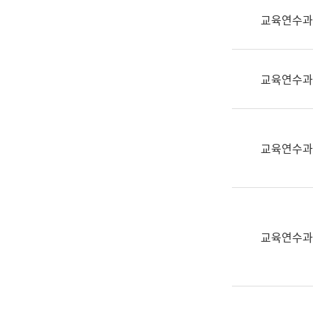
실
교육연수과
어
문
연
구
교육연수과
과
어
문
연
교육연수과
구
과
(사
전
팀)
교육연수과
언
어
정
보
과