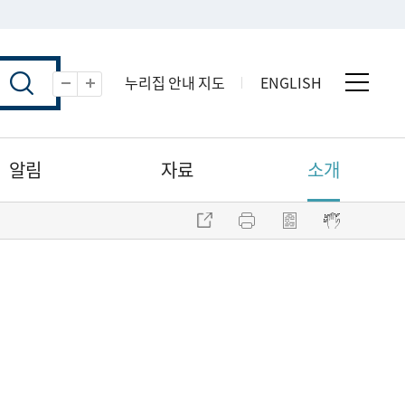
누리집 안내 지도
ENGLISH
전체 
축소
확대
알림
자료
소개
주소 복사
프린트
점자파일 내려받기
점자뷰어 보