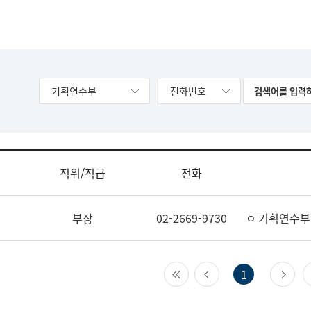
기획연수부
전화번호
직위/직급
전화
부장
02-2669-9730
ㅇ 기획연수부
첫 페이지
이전 페이지
다
1