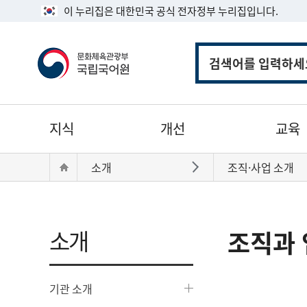
이 누리집은 대한민국 공식 전자정부 누리집입니다.
통
합
검
색
주
지식
개선
교육
메
뉴
현
Home
소개
조직·사업 소개
바로가기
재
위
치:
소개
조직과 
기관 소개