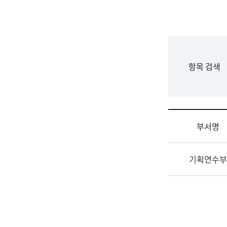
국
립
국
어
원
F
항목 검색
조
o
직
r
도
m
국
어
부서명
원
원
조
장
기획연수부
직
기
및
획
업
연
무
수
소
부
개
기