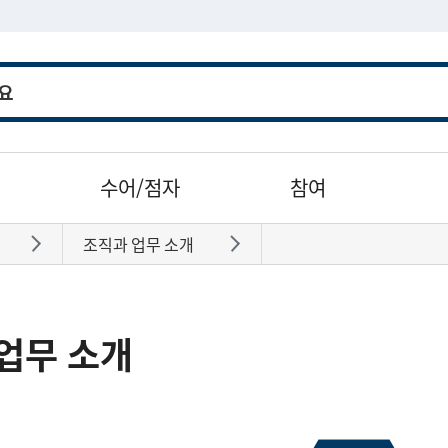
수어/점자
참여
조직과 업무 소개
바로가기
바로가기
업무 소개