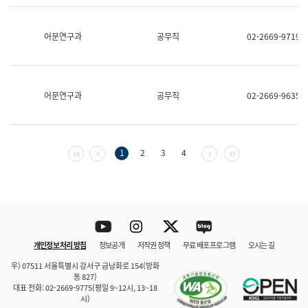
보
과
한
어문연구과
공무직
02-2669-9719
국
어
진
흥
과
어문연구과
공무직
02-2669-9635
수
어
점
자
진
첫 페이지
이전 페이지
다음 페이지
마지막 페이지
1
2
3
4
흥
과
Youtube
Instagram
Twitter
blog
개인정보 처리 방침
정보공개
저작권 정책
무료 배포 프로그램
오시는 길
바로 가기
문체부와 소속기관
우) 07511 서울특별시 강서구 금낭화로 154(방화
동 827)
대표 전화: 02-2669-9775(평일 9~12시, 13~18
시)