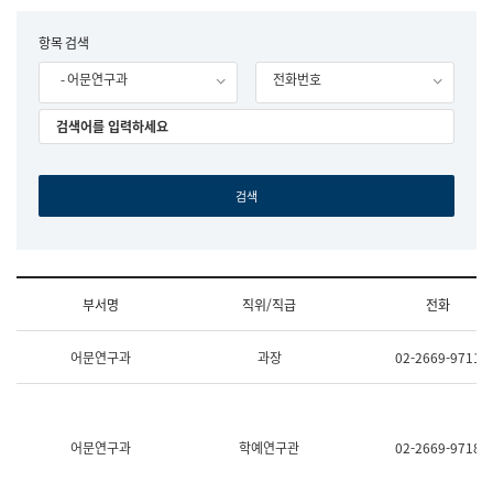
립
국
F
항목 검색
어
o
원
- 어문연구과
전화번호
r
조
m
직
도
국
어
원
원
장
기
획
연
수
부서명
직위/직급
전화
부
기
조
획
어문연구과
과장
02-2669-9711
직
운
및
영
업
과
무
공
소
공
어문연구과
학예연구관
02-2669-9718
개
언
(부
어
서
과