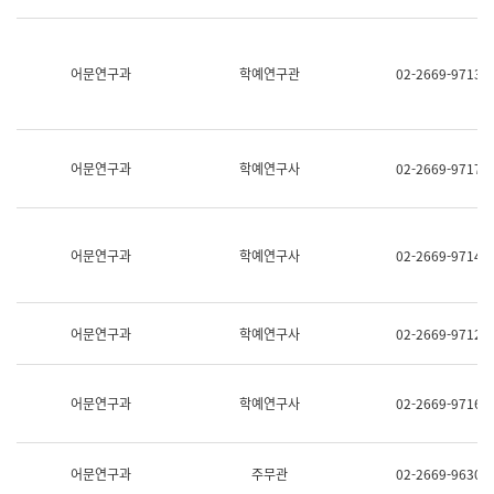
명,
교
직
육
위/
연
직
어문연구과
학예연구관
02-2669-9713
수
급,
과
전
어
화,
문
담
연
당
구
어문연구과
학예연구사
02-2669-9717
업
실
무)
어
문
연
어문연구과
학예연구사
02-2669-9714
구
과
어
문
어문연구과
학예연구사
02-2669-9712
연
구
과
(사
어문연구과
학예연구사
02-2669-9716
전
팀)
언
어
어문연구과
주무관
02-2669-9630
정