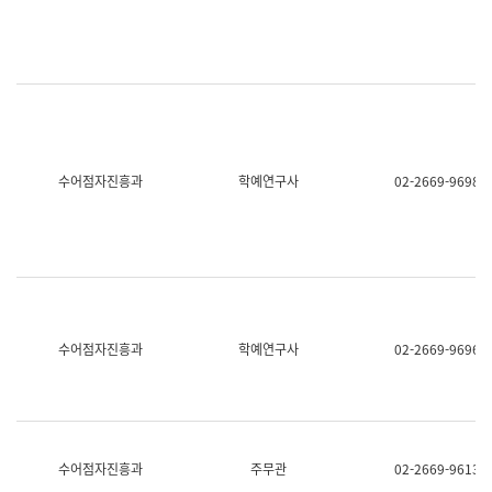
명,
교
직
육
위/
연
직
수
급,
과
전
어
화,
문
담
연
당
구
수어점자진흥과
학예연구사
02-2669-9698
업
실
무)
어
문
연
구
과
어
문
연
수어점자진흥과
학예연구사
02-2669-9696
구
과
(사
전
팀)
언
어
수어점자진흥과
주무관
02-2669-9613
정