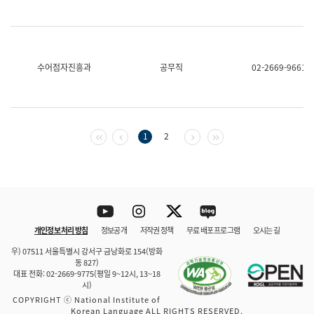
수어점자진흥과
공무직
02-2669-9661
첫 페이지
이전 페이지
다음 페이지
마지막 페이지
1
2
Youtube
Instagram
Twitter
blog
개인정보 처리 방침
정보공개
저작권 정책
무료 배포 프로그램
오시는 길
바로 가기
문체부와 소속기관
우) 07511 서울특별시 강서구 금낭화로 154(방화
동 827)
대표 전화: 02-2669-9775(평일 9~12시, 13~18
시)
COPYRIGHT ⓒ National Institute of
Korean Language ALL RIGHTS RESERVED.