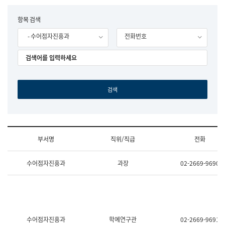
립
국
F
항목 검색
어
o
원
- 수어점자진흥과
전화번호
r
조
m
직
도
국
어
원
원
장
기
획
연
수
부서명
직위/직급
전화
부
기
조
획
수어점자진흥과
과장
02-2669-9690
직
운
및
영
업
과
무
공
소
공
개
언
(부
어
수어점자진흥과
학예연구관
02-2669-9691
서
과