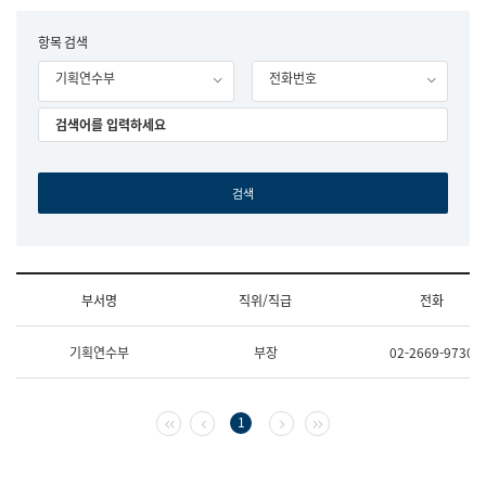
립
국
F
항목 검색
어
o
원
기획연수부
전화번호
r
조
m
직
도
국
어
원
원
장
기
획
연
수
부서명
직위/직급
전화
부
기
조
획
기획연수부
부장
02-2669-9730
직
운
및
영
업
과
무
공
첫 페이지
이전 페이지
다음 페이지
마지막 페이지
1
소
공
개
언
(부
어
서
과