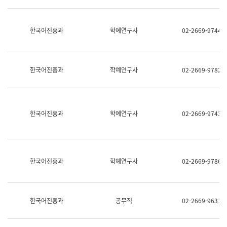
명,
교
직
육
위/
연
한국어진흥과
학예연구사
02-2669-9744
직
수
급,
과
전
어
화,
문
담
연
한국어진흥과
학예연구사
02-2669-9782
당
구
업
실
무)
어
문
연
한국어진흥과
학예연구사
02-2669-9743
구
과
어
문
연
한국어진흥과
학예연구사
02-2669-9786
구
과
(사
전
팀)
한국어진흥과
공무직
02-2669-9631
언
어
정