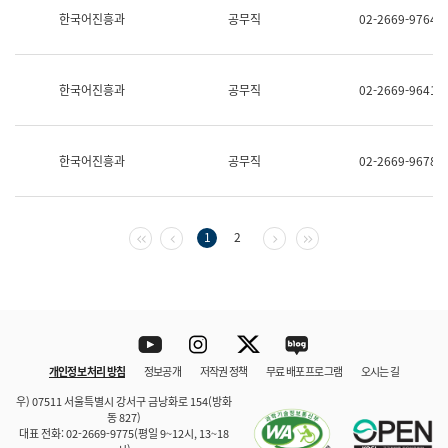
보
한국어진흥과
공무직
02-2669-9764
과
한
국
어
한국어진흥과
공무직
02-2669-9641
진
흥
과
수
한국어진흥과
공무직
02-2669-9678
어
점
자
진
흥
첫 페이지
이전 페이지
다음 페이지
마지막 페이지
1
2
과
Youtube
Instagram
Twitter
blog
개인정보 처리 방침
정보공개
저작권 정책
무료 배포 프로그램
오시는 길
바로 가기
문체부와 소속기관
우) 07511 서울특별시 강서구 금낭화로 154(방화
동 827)
대표 전화: 02-2669-9775(평일 9~12시, 13~18