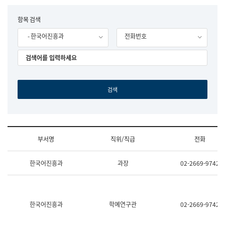
립
국
F
항목 검색
어
o
원
- 한국어진흥과
전화번호
r
조
m
직
도
국
어
원
원
장
기
획
연
수
부서명
직위/직급
전화
부
기
조
획
한국어진흥과
과장
02-2669-9742
직
운
및
영
업
과
무
공
소
공
한국어진흥과
학예연구관
02-2669-9742
개
언
(부
어
서
과