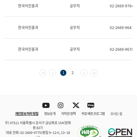
보
한국어진흥과
공무직
02-2669-9764
과
한
국
어
한국어진흥과
공무직
02-2669-9641
진
흥
과
수
한국어진흥과
공무직
02-2669-9678
어
점
자
진
흥
첫 페이지
이전 페이지
다음 페이지
마지막 페이지
1
2
과
Youtube
Instagram
Twitter
blog
개인정보 처리 방침
정보공개
저작권 정책
무료 배포 프로그램
오시는 길
바로 가기
문체부와 소속기관
우) 07511 서울특별시 강서구 금낭화로 154(방화
동 827)
대표 전화: 02-2669-9775(평일 9~12시, 13~18