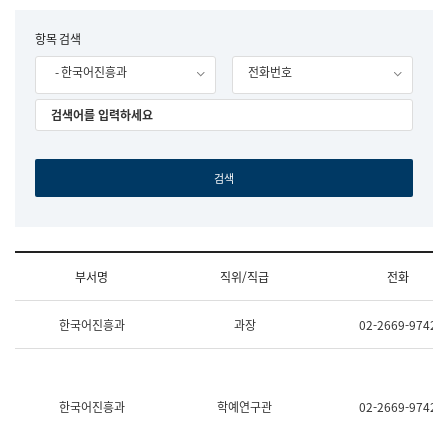
립
국
F
항목 검색
어
o
원
- 한국어진흥과
전화번호
r
조
m
직
도
국
어
원
원
장
기
획
연
수
부서명
직위/직급
전화
부
기
조
획
한국어진흥과
과장
02-2669-9742
직
운
및
영
업
과
무
공
소
공
한국어진흥과
학예연구관
02-2669-9742
개
언
(부
어
서
과