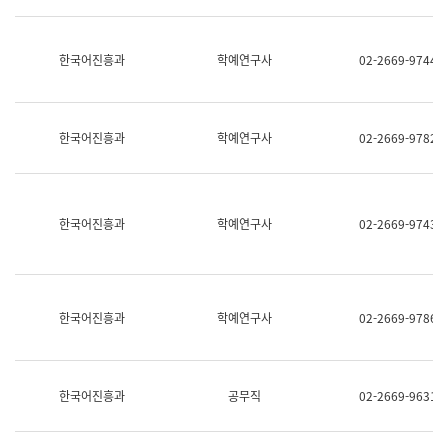
명,
교
직
육
위/
연
한국어진흥과
학예연구사
02-2669-9744
직
수
급,
과
전
어
화,
문
담
연
한국어진흥과
학예연구사
02-2669-9782
당
구
업
실
무)
어
문
연
한국어진흥과
학예연구사
02-2669-9743
구
과
어
문
연
한국어진흥과
학예연구사
02-2669-9786
구
과
(사
전
팀)
한국어진흥과
공무직
02-2669-9631
언
어
정