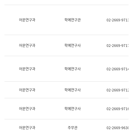
명,
교
직
육
위/
연
직
어문연구과
학예연구관
02-2669-9713
수
급,
과
전
어
화,
문
담
연
당
구
어문연구과
학예연구사
02-2669-9717
업
실
무)
어
문
연
어문연구과
학예연구사
02-2669-9714
구
과
어
문
어문연구과
학예연구사
02-2669-9712
연
구
과
(사
어문연구과
학예연구사
02-2669-9716
전
팀)
언
어
어문연구과
주무관
02-2669-9630
정