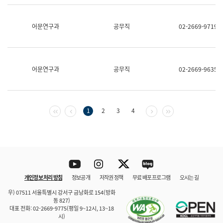
보
과
한
어문연구과
공무직
02-2669-9719
국
어
진
흥
과
어문연구과
공무직
02-2669-9635
수
어
점
자
진
첫 페이지
이전 페이지
다음 페이지
마지막 페이지
1
2
3
4
흥
과
Youtube
Instagram
Twitter
blog
개인정보 처리 방침
정보공개
저작권 정책
무료 배포 프로그램
오시는 길
바로 가기
문체부와 소속기관
우) 07511 서울특별시 강서구 금낭화로 154(방화
동 827)
대표 전화: 02-2669-9775(평일 9~12시, 13~18
시)