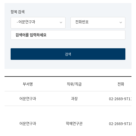
립
국
F
항목 검색
어
o
원
- 어문연구과
전화번호
r
조
m
직
도
국
어
원
원
장
기
획
연
수
부서명
직위/직급
전화
부
기
조
획
어문연구과
과장
02-2669-9711
직
운
및
영
업
과
무
공
소
공
어문연구과
학예연구관
02-2669-9718
개
언
(부
어
서
과