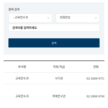
립
국
F
항목 검색
어
o
원
- 교육연수과
전화번호
r
조
m
직
도
국
어
원
원
장
기
획
연
수
부서명
직위/직급
전화
부
기
조
획
교육연수과
서기관
02-2669-9731
직
운
및
영
업
과
무
공
소
공
교육연수과
학예연구관
02-2669-9740
개
언
(부
어
서
과