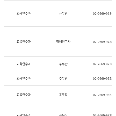
명,
교
직
육
위/
연
교육연수과
사무관
02-2669-9684
직
수
급,
과
전
어
화,
문
담
연
당
구
교육연수과
학예연구사
02-2669-9735
업
실
무)
어
문
연
구
교육연수과
주무관
02-2669-9736
과
어
문
교육연수과
주무관
02-2669-9758
연
구
과
(사
교육연수과
공무직
02-2669-9662
전
팀)
언
어
정
교육연수과
공무직
02-2669-9729