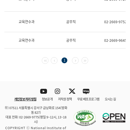
보
과
한
국
교육연수과
공무직
02-2669-9752
어
진
흥
과
교육연수과
공무직
02-2669-9645
수
어
점
자
첫 페이지
이전 페이지
다음 페이지
마지막 페이지
1
진
흥
과
Youtube
Instagram
Twitter
blog
개인정보 처리 방침
정보공개
저작권 정책
무료 배포 프로그램
오시는 길
바로 가기
문체부와 소속기관
우) 07511 서울특별시 강서구 금낭화로 154(방화
동 827)
대표 전화: 02-2669-9775(평일 9~12시, 13~18
시)
COPYRIGHT ⓒ National Institute of