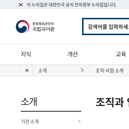
이 누리집은 대한민국 공식 전자정부 누리집입니다.
통
합
검
색
주
지식
개선
교육
메
뉴
현
Home
소개
조직·사업 소개
바로가기
재
위
치:
소개
조직과 
기관 소개