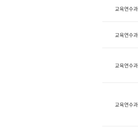
실
교육연수과
어
문
연
구
교육연수과
과
어
문
연
교육연수과
구
과
(사
전
팀)
교육연수과
언
어
정
보
과