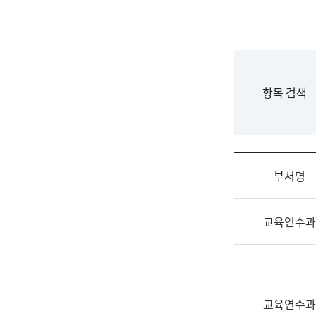
국
립
국
어
원
F
항목 검색
조
o
직
r
도
m
국
어
부서명
원
원
조
장
교육연수과
직
기
및
획
업
연
무
수
소
부
교육연수과
개
기