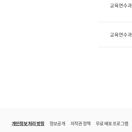
한
교육연수과
국
어
진
흥
교육연수과
과
수
어
점
자
진
흥
과
개인정보 처리 방침
정보공개
저작권 정책
무료 배포 프로그램