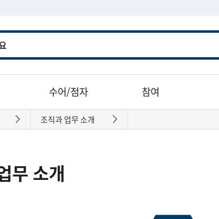
수어/점자
참여
조직과 업무 소개
바로가기
바로가기
업무 소개