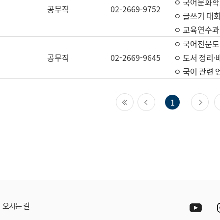
ㅇ 국어문화학
공무직
02-2669-9752
ㅇ 글쓰기 대회
ㅇ 교육연수과
ㅇ 국어전문도
공무직
02-2669-9645
ㅇ 도서 정리·
ㅇ 국어 관련
첫 페이지
이전 페이지
다
1
Yout
오시는 길