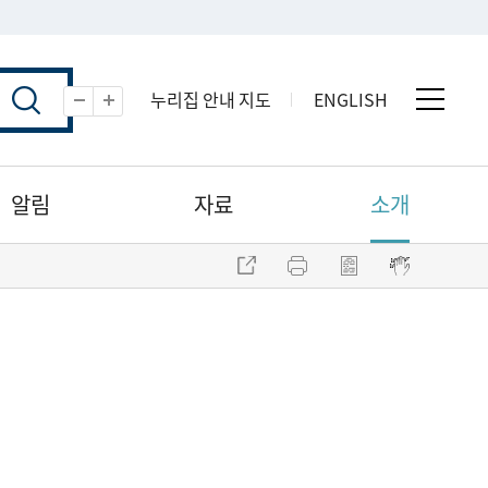
누리집 안내 지도
ENGLISH
전체 
축소
확대
알림
자료
소개
주소 복사
프린트
점자파일 내려받기
점자뷰어 보