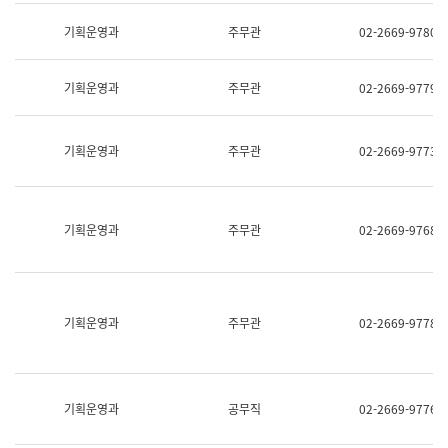
명,
교
직
기획운영과
주무관
02-2669-9780
육
위/
연
직
수
급,
과
기획운영과
주무관
02-2669-9779
전
어
화,
문
담
연
당
기획운영과
주무관
02-2669-9773
구
업
실
무)
어
문
연
기획운영과
주무관
02-2669-9768
구
과
어
문
연
구
기획운영과
주무관
02-2669-9778
과
(사
전
팀)
언
기획운영과
공무직
02-2669-9776
어
정