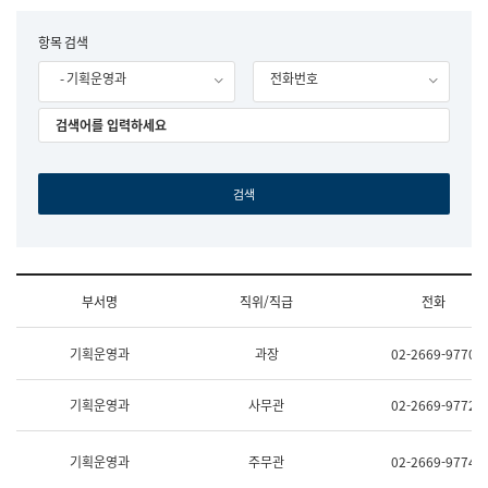
립
국
F
항목 검색
어
o
원
- 기획운영과
전화번호
r
조
m
직
도
국
어
원
원
장
기
획
연
수
부서명
직위/직급
전화
부
기
조
획
기획운영과
과장
02-2669-9770
직
운
및
영
업
과
기획운영과
사무관
02-2669-9772
무
공
소
공
개
언
기획운영과
주무관
02-2669-9774
(부
어
서
과