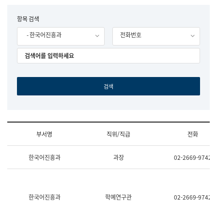
립
국
F
항목 검색
어
o
원
- 한국어진흥과
전화번호
r
조
m
직
도
국
어
원
원
장
기
획
연
수
부서명
직위/직급
전화
부
기
조
획
한국어진흥과
과장
02-2669-9742
직
운
및
영
업
과
무
공
소
공
한국어진흥과
학예연구관
02-2669-9742
개
언
(부
어
서
과