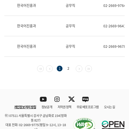
보
한국어진흥과
공무직
02-2669-9764
과
한
국
어
한국어진흥과
공무직
02-2669-9641
진
흥
과
수
한국어진흥과
공무직
02-2669-9678
어
점
자
진
흥
첫 페이지
이전 페이지
다음 페이지
마지막 페이지
1
2
과
Youtube
Instagram
Twitter
blog
개인정보 처리 방침
정보공개
저작권 정책
무료 배포 프로그램
오시는 길
바로 가기
문체부와 소속기관
우) 07511 서울특별시 강서구 금낭화로 154(방화
동 827)
대표 전화: 02-2669-9775(평일 9~12시, 13~18