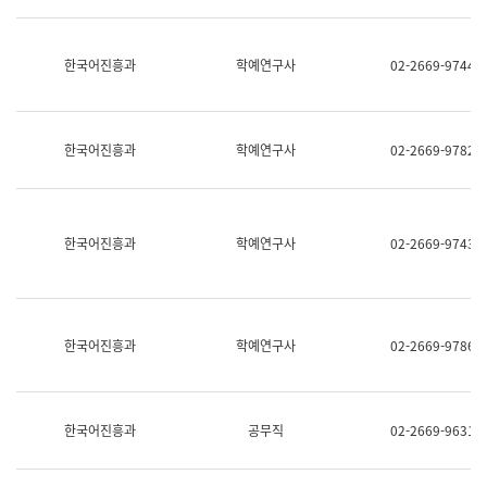
명,
교
직
육
위/
연
한국어진흥과
학예연구사
02-2669-9744
직
수
급,
과
전
어
화,
문
담
연
한국어진흥과
학예연구사
02-2669-9782
당
구
업
실
무)
어
문
연
한국어진흥과
학예연구사
02-2669-9743
구
과
어
문
연
한국어진흥과
학예연구사
02-2669-9786
구
과
(사
전
팀)
한국어진흥과
공무직
02-2669-9631
언
어
정