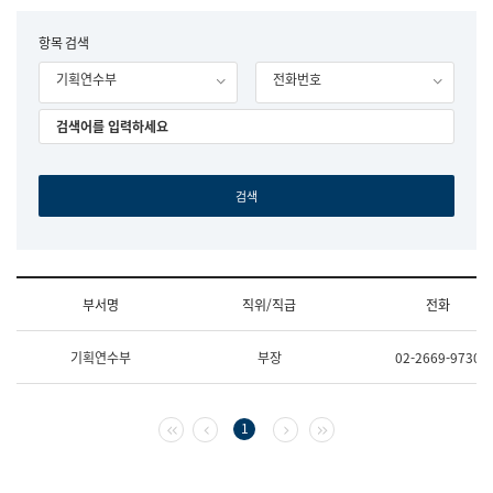
립
국
F
항목 검색
어
o
원
기획연수부
전화번호
r
조
m
직
도
국
어
원
원
장
기
획
연
수
부서명
직위/직급
전화
부
기
조
획
기획연수부
부장
02-2669-9730
직
운
및
영
업
과
무
공
첫 페이지
이전 페이지
다음 페이지
마지막 페이지
1
소
공
개
언
(부
어
서
과