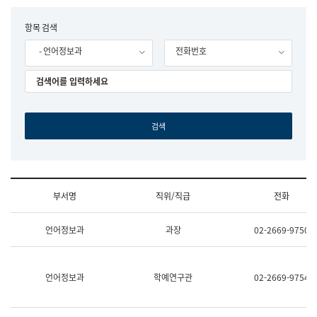
립
국
F
항목 검색
어
o
원
- 언어정보과
전화번호
r
조
m
직
도
국
어
원
원
장
기
획
연
수
부서명
직위/직급
전화
부
기
조
획
언어정보과
과장
02-2669-9750
직
운
및
영
업
과
무
공
언어정보과
학예연구관
02-2669-9754
소
공
개
언
(부
어
서
과