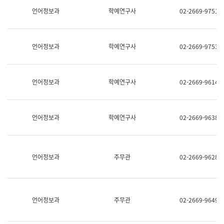
명,
교
언어정보과
학예연구사
02-2669-9751
직
육
위/
연
직
수
급,
과
언어정보과
학예연구사
02-2669-9753
전
어
화,
문
담
연
당
구
언어정보과
학예연구사
02-2669-9614
업
실
무)
어
문
연
언어정보과
학예연구사
02-2669-9638
구
과
어
문
연
언어정보과
주무관
02-2669-9628
구
과
(사
전
팀)
언어정보과
주무관
02-2669-9649
언
어
정