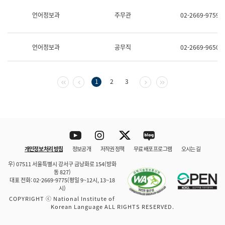
보
과
언어정보과
주무관
02-2669-9759
한
국
어
언어정보과
공무직
02-2669-9650
진
흥
과
수
첫 페이지
이전 페이지
다음 페이지
마지막 페이지
1
2
3
어
점
자
진
흥
과
Youtube
Instagram
Twitter
blog
개인정보 처리 방침
정보공개
저작권 정책
무료 배포 프로그램
오시는 길
바로 가기
문체부와 소속기관
우) 07511 서울특별시 강서구 금낭화로 154(방화
동 827)
대표 전화: 02-2669-9775(평일 9~12시, 13~18
시)
COPYRIGHT ⓒ National Institute of
Korean Language ALL RIGHTS RESERVED.