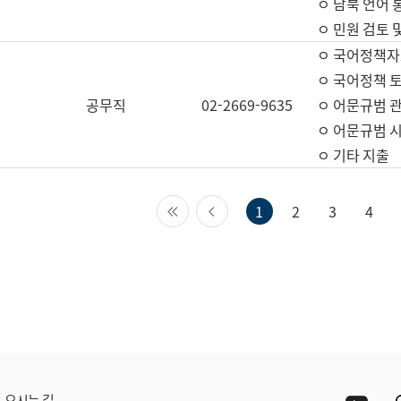
ㅇ 남북 언어 
ㅇ 민원 검토 
ㅇ 국어정책자
ㅇ 국어정책 
공무직
02-2669-9635
ㅇ 어문규범 
ㅇ 어문규범 
ㅇ 기타 지출
첫 페이지
이전 페이지
1
2
3
4
Yout
오시는 길