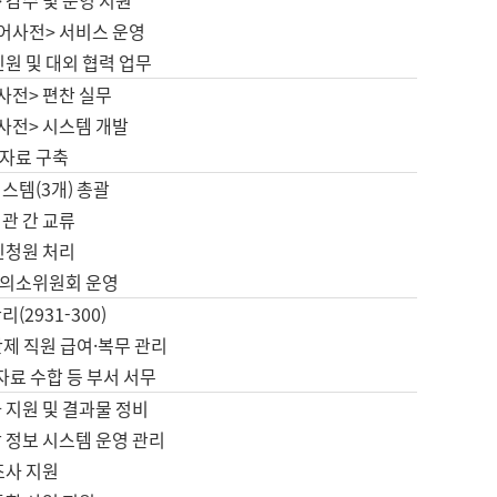
 감수 및 운영 지원
국어사전> 서비스 운영
민원 및 대외 협력 업무
사전> 편찬 실무
사전> 시스템 개발
자료 구축
스템(3개) 총괄
관 간 교류
민청원 처리
의소위원회 운영
(2931-300)
제 직원 급여·복무 관리
 자료 수합 등 부서 서무
 지원 및 결과물 정비
 정보 시스템 운영 관리
조사 지원