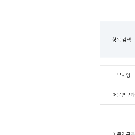
국
립
국
어
원
F
항목 검색
조
o
직
r
도
m
국
어
부서명
원
원
조
장
어문연구과
직
기
및
획
업
연
무
수
소
부
개
기
어문연구과