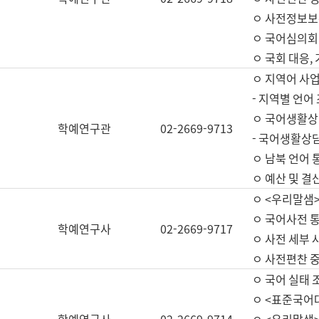
ㅇ 사전정보보
ㅇ 국어심의회
ㅇ 국회 대응,
ㅇ 지역어 사
- 지역별 언어
ㅇ 국어생활상
학예연구관
02-2669-9713
- 국어생활상담
ㅇ 남북 언어 
ㅇ 예산 및 결산(
ㅇ <우리말샘>
ㅇ 국어사전 통
학예연구사
02-2669-9717
ㅇ 사전 세부 사
ㅇ 사전편찬 
ㅇ 국어 실태 
ㅇ <표준국어