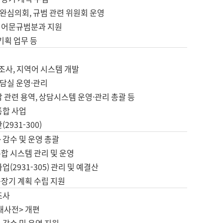
완심의회, 규범 관련 위원회 운영
 어문규범분과 지원
 기획 업무 등
업
 조사, 지역어 시스템 개발
담실 운영·관리
 관련 용역, 상담시스템 운영·관리 총괄 등
통합 사업
2931-300)
 감수 및 운영 총괄
합 시스템 관리 및 운영
업(2931-305) 관리 및 예결산
중장기 계획 수립 지원
조사
대사전> 개편