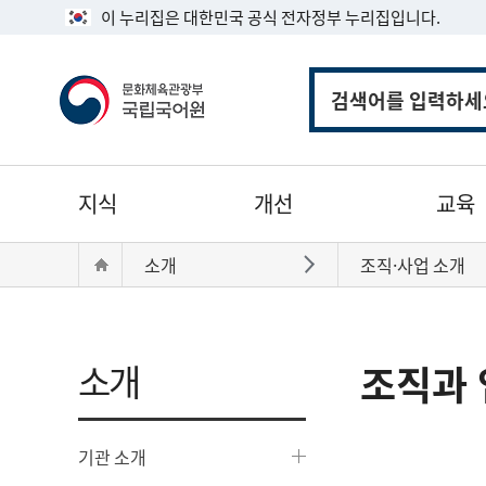
이 누리집은 대한민국 공식 전자정부 누리집입니다.
통
합
검
색
주
지식
개선
교육
메
뉴
현
Home
소개
조직·사업 소개
바로가기
재
위
치:
소개
조직과 
기관 소개