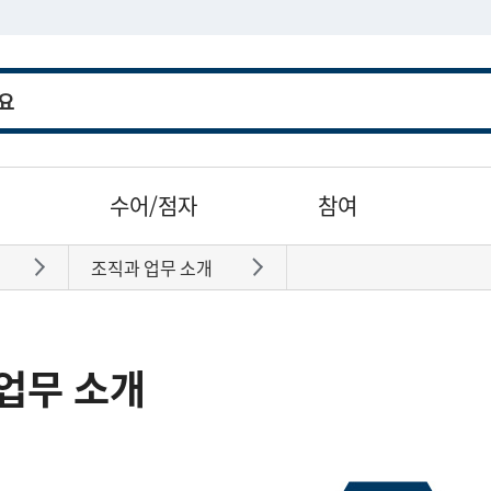
수어/점자
참여
조직과 업무 소개
바로가기
바로가기
업무 소개