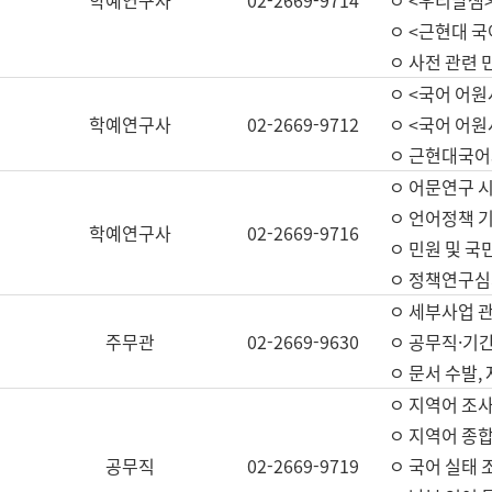
학예연구사
02-2669-9714
ㅇ <우리말샘>
ㅇ <근현대 
ㅇ 사전 관련 
ㅇ <국어 어원
학예연구사
02-2669-9712
ㅇ <국어 어원
ㅇ 근현대국어
ㅇ 어문연구 시
ㅇ 언어정책 기
학예연구사
02-2669-9716
ㅇ 민원 및 국
ㅇ 정책연구심
ㅇ 세부사업 관리
주무관
02-2669-9630
ㅇ 공무직·기간
ㅇ 문서 수발,
ㅇ 지역어 조사
ㅇ 지역어 종합
공무직
02-2669-9719
ㅇ 국어 실태 