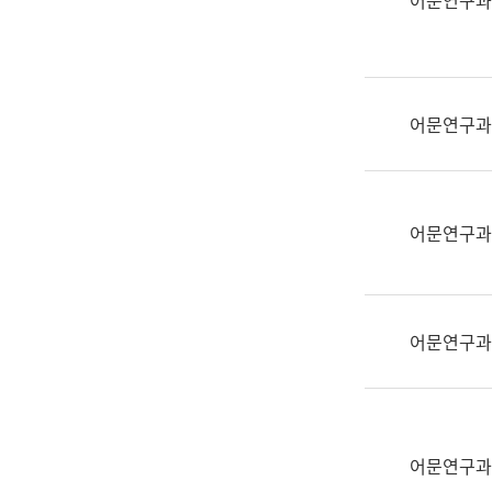
어문연구과
실
어
문
연
구
어문연구과
과
어
문
연
어문연구과
구
과
(사
전
어문연구과
팀)
언
어
정
보
어문연구과
과