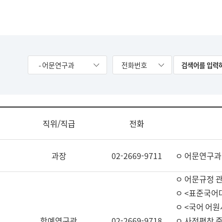
- 어문연구과
전화번호
직위/직급
전화
과장
02-2669-9711
ㅇ 어문연구과
ㅇ 어문규정 
ㅇ <표준국어
ㅇ <국어 어원
학예연구관
02-2669-9718
ㅇ 사전편찬 