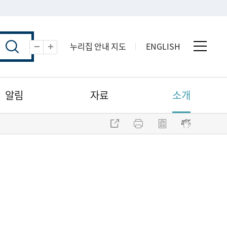
누리집 안내 지도
ENGLISH
전체 
축소
확대
알림
자료
소개
주소 복사
프린트
점자파일 내려받기
점자뷰어 보