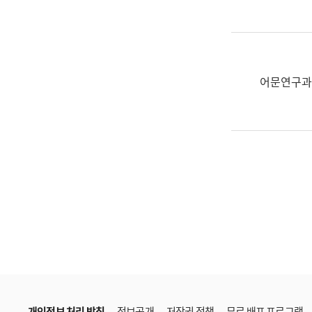
한
국
어
진
흥
어문연구과
과
수
어
점
자
진
흥
과
개인정보 처리 방침
정보공개
저작권 정책
무료 배포 프로그램