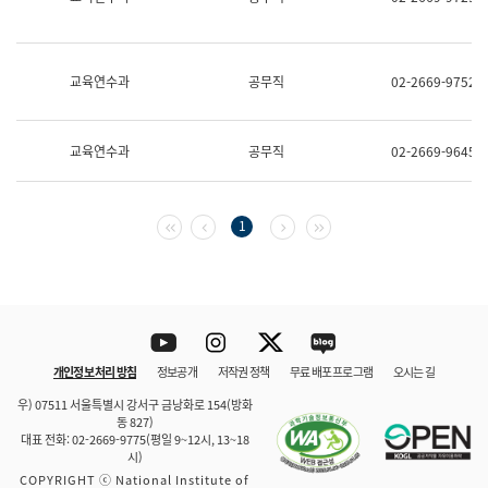
보
과
한
국
교육연수과
공무직
02-2669-9752
어
진
흥
과
교육연수과
공무직
02-2669-9645
수
어
점
자
첫 페이지
이전 페이지
다음 페이지
마지막 페이지
1
진
흥
과
Youtube
Instagram
Twitter
blog
개인정보 처리 방침
정보공개
저작권 정책
무료 배포 프로그램
오시는 길
바로 가기
문체부와 소속기관
우) 07511 서울특별시 강서구 금낭화로 154(방화
동 827)
대표 전화: 02-2669-9775(평일 9~12시, 13~18
시)
COPYRIGHT ⓒ National Institute of