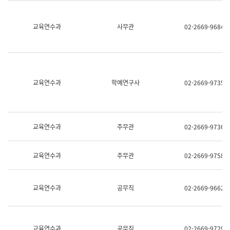
명,
교
직
육
위/
연
교육연수과
사무관
02-2669-9684
직
수
급,
과
전
어
화,
문
담
연
당
구
교육연수과
학예연구사
02-2669-9735
업
실
무)
어
문
연
구
교육연수과
주무관
02-2669-9736
과
어
문
교육연수과
주무관
02-2669-9758
연
구
과
(사
교육연수과
공무직
02-2669-9662
전
팀)
언
어
정
교육연수과
공무직
02-2669-9729