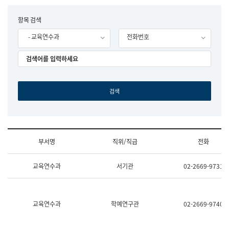
립
국
F
항목 검색
어
o
원
- 교육연수과
전화번호
r
조
m
직
도
국
어
원
원
장
기
획
연
수
부서명
직위/직급
전화
부
기
조
획
교육연수과
서기관
02-2669-9731
직
운
및
영
업
과
무
공
소
공
교육연수과
학예연구관
02-2669-9740
개
언
(부
어
서
과