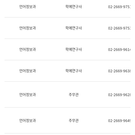
명,
교
언어정보과
학예연구사
02-2669-9751
직
육
위/
연
직
수
급,
과
언어정보과
학예연구사
02-2669-9753
전
어
화,
문
담
연
당
구
언어정보과
학예연구사
02-2669-9614
업
실
무)
어
문
연
언어정보과
학예연구사
02-2669-9638
구
과
어
문
연
언어정보과
주무관
02-2669-9628
구
과
(사
전
팀)
언어정보과
주무관
02-2669-9649
언
어
정