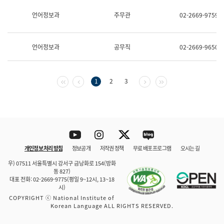
보
과
언어정보과
주무관
02-2669-9759
한
국
어
언어정보과
공무직
02-2669-9650
진
흥
과
수
첫 페이지
이전 페이지
다음 페이지
마지막 페이지
1
2
3
어
점
자
진
흥
과
Youtube
Instagram
Twitter
blog
개인정보 처리 방침
정보공개
저작권 정책
무료 배포 프로그램
오시는 길
바로 가기
문체부와 소속기관
우) 07511 서울특별시 강서구 금낭화로 154(방화
동 827)
대표 전화: 02-2669-9775(평일 9~12시, 13~18
시)
COPYRIGHT ⓒ National Institute of
Korean Language ALL RIGHTS RESERVED.