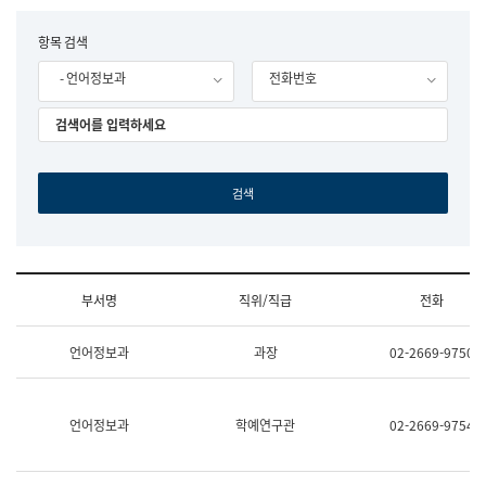
립
국
F
항목 검색
어
o
원
- 언어정보과
전화번호
r
조
m
직
도
국
어
원
원
장
기
획
연
수
부서명
직위/직급
전화
부
기
조
획
언어정보과
과장
02-2669-9750
직
운
및
영
업
과
무
공
언어정보과
학예연구관
02-2669-9754
소
공
개
언
(부
어
서
과