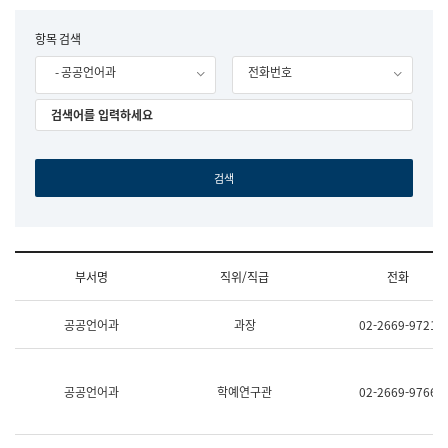
립
국
F
항목 검색
어
o
원
- 공공언어과
전화번호
r
조
m
직
도
국
어
원
원
장
기
획
연
수
부서명
직위/직급
전화
부
기
조
획
공공언어과
과장
02-2669-9721
직
운
및
영
업
과
무
공
공공언어과
학예연구관
02-2669-9766
소
공
개
언
(부
어
서
과