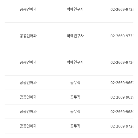
명,
교
공공언어과
학예연구사
02-2669-9738
직
육
위/
연
직
수
급,
과
전
어
공공언어과
학예연구사
02-2669-9733
화,
문
담
연
당
구
업
실
무)
어
공공언어과
학예연구사
02-2669-9724
문
연
구
과
공공언어과
공무직
02-2669-9667
어
문
연
공공언어과
공무직
02-2669-9639
구
과
(사
공공언어과
공무직
02-2669-9680
전
팀)
언
공공언어과
공무직
02-2669-9728
어
정