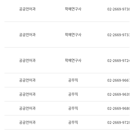
명,
교
공공언어과
학예연구사
02-2669-9738
직
육
위/
연
직
수
급,
과
전
어
공공언어과
학예연구사
02-2669-9733
화,
문
담
연
당
구
업
실
무)
어
공공언어과
학예연구사
02-2669-9724
문
연
구
과
공공언어과
공무직
02-2669-9667
어
문
연
공공언어과
공무직
02-2669-9639
구
과
(사
공공언어과
공무직
02-2669-9680
전
팀)
언
공공언어과
공무직
02-2669-9728
어
정