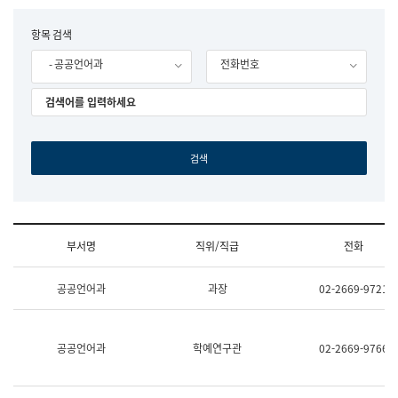
립
국
F
항목 검색
어
o
원
- 공공언어과
전화번호
r
조
m
직
도
국
어
원
원
장
기
획
연
수
부서명
직위/직급
전화
부
기
조
획
공공언어과
과장
02-2669-9721
직
운
및
영
업
과
무
공
공공언어과
학예연구관
02-2669-9766
소
공
개
언
(부
어
서
과