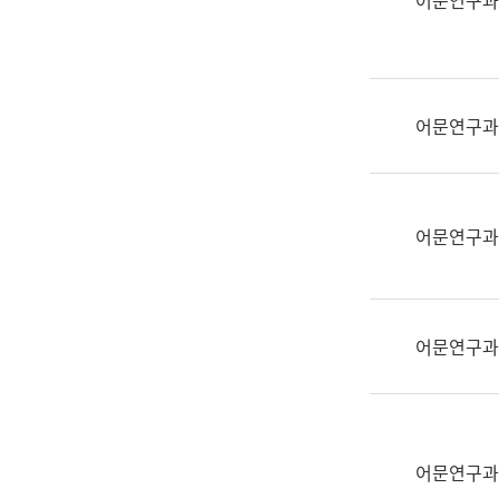
어문연구과
실
어
문
연
구
어문연구과
과
어
문
연
어문연구과
구
과
(사
전
어문연구과
팀)
언
어
정
보
어문연구과
과