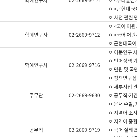
학예연구사
02-2669-9714
ㅇ <우리말샘>
ㅇ <근현대 
ㅇ 사전 관련 
ㅇ <국어 어원
학예연구사
02-2669-9712
ㅇ <국어 어원
ㅇ 근현대국어
ㅇ 어문연구 시
ㅇ 언어정책 기
학예연구사
02-2669-9716
ㅇ 민원 및 국
ㅇ 정책연구심
ㅇ 세부사업 관리
주무관
02-2669-9630
ㅇ 공무직·기간
ㅇ 문서 수발,
ㅇ 지역어 조사
ㅇ 지역어 종합
공무직
02-2669-9719
ㅇ 국어 실태 