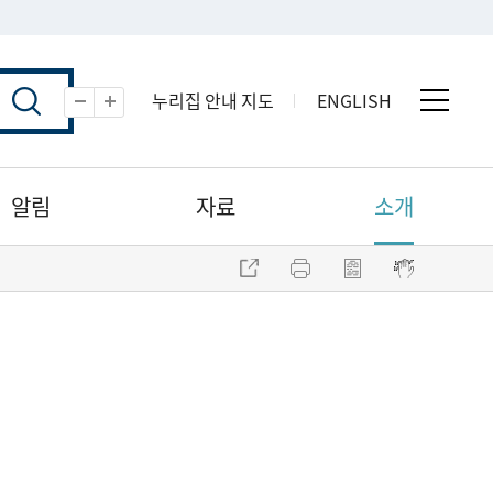
누리집 안내 지도
ENGLISH
전체 
축소
확대
알림
자료
소개
주소 복사
프린트
점자파일 내려받기
점자뷰어 보