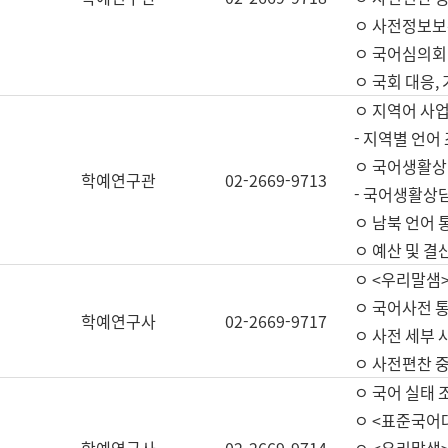
ㅇ 사전정보보
ㅇ 국어심의회
ㅇ 국회 대응,
ㅇ 지역어 사
- 지역별 언어
ㅇ 국어생활상
학예연구관
02-2669-9713
- 국어생활상담
ㅇ 남북 언어 
ㅇ 예산 및 결산(
ㅇ <우리말샘>
ㅇ 국어사전 통
학예연구사
02-2669-9717
ㅇ 사전 세부 사
ㅇ 사전편찬 
ㅇ 국어 실태 
ㅇ <표준국어