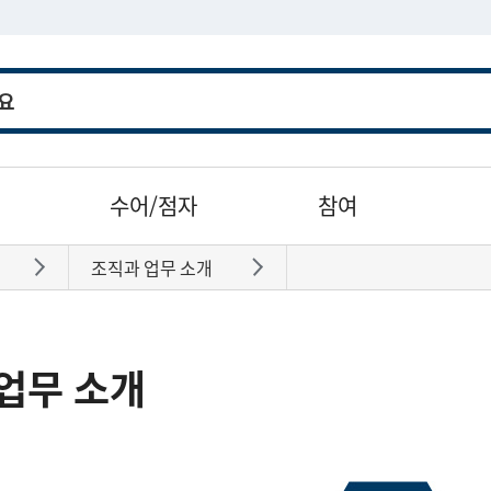
수어/점자
참여
조직과 업무 소개
바로가기
바로가기
업무 소개