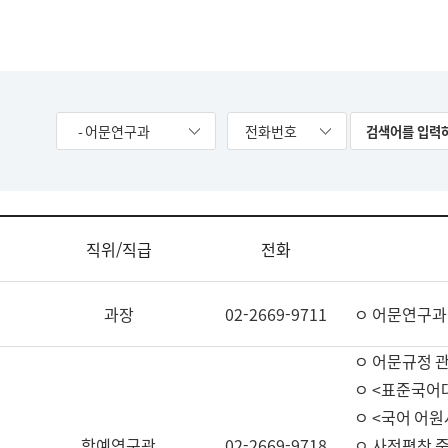
- 어문연구과
전화번호
직위/직급
전화
과장
02-2669-9711
ㅇ 어문연구과
ㅇ 어문규정 
ㅇ <표준국어
ㅇ <국어 어원
학예연구관
02-2669-9718
ㅇ 사전편찬 