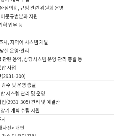
완심의회, 규범 관련 위원회 운영
 어문규범분과 지원
 기획 업무 등
업
 조사, 지역어 시스템 개발
담실 운영·관리
 관련 용역, 상담시스템 운영·관리 총괄 등
통합 사업
2931-300)
 감수 및 운영 총괄
합 시스템 관리 및 운영
업(2931-305) 관리 및 예결산
중장기 계획 수립 지원
조사
대사전> 개편