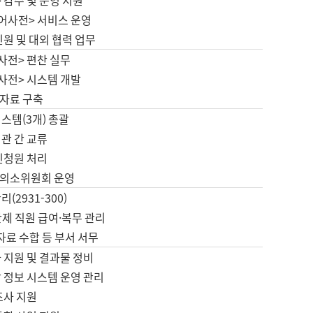
 감수 및 운영 지원
국어사전> 서비스 운영
민원 및 대외 협력 업무
사전> 편찬 실무
사전> 시스템 개발
자료 구축
스템(3개) 총괄
관 간 교류
민청원 처리
의소위원회 운영
(2931-300)
제 직원 급여·복무 관리
 자료 수합 등 부서 서무
 지원 및 결과물 정비
 정보 시스템 운영 관리
조사 지원