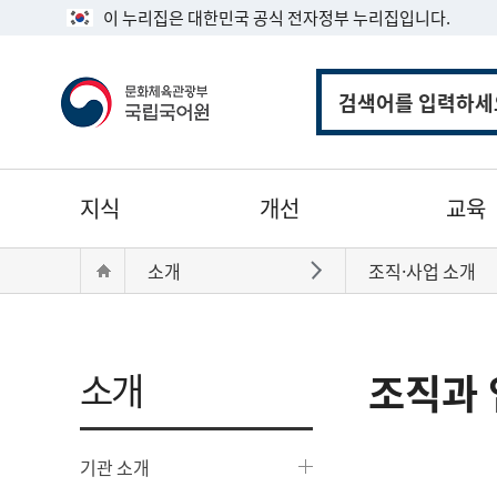
이 누리집은 대한민국 공식 전자정부 누리집입니다.
통
합
검
색
주
지식
개선
교육
메
뉴
현
Home
소개
조직·사업 소개
바로가기
재
위
치:
소개
조직과 
기관 소개