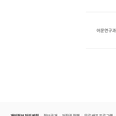
한
국
어
진
흥
어문연구과
과
수
어
점
자
진
흥
과
개인정보 처리 방침
정보공개
저작권 정책
무료 배포 프로그램