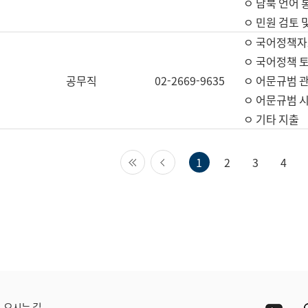
ㅇ 남북 언어 
ㅇ 민원 검토 
ㅇ 국어정책자
ㅇ 국어정책 
공무직
02-2669-9635
ㅇ 어문규범 
ㅇ 어문규범 
ㅇ 기타 지출
첫 페이지
이전 페이지
1
2
3
4
Yout
오시는 길