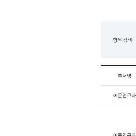
국
립
국
어
원
F
항목 검색
조
o
직
r
도
m
국
어
부서명
원
원
조
장
어문연구과
직
기
및
획
업
연
무
수
소
부
개
기
어문연구과