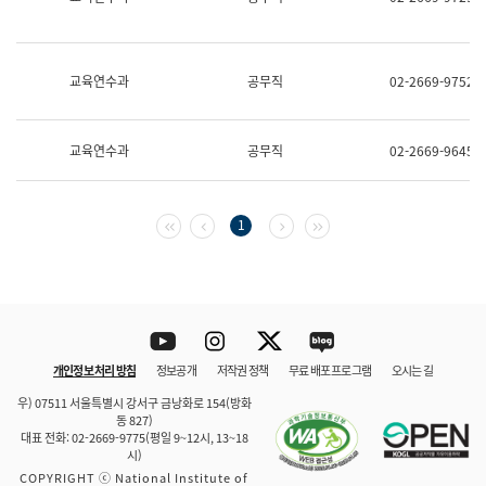
보
과
한
국
교육연수과
공무직
02-2669-9752
어
진
흥
과
교육연수과
공무직
02-2669-9645
수
어
점
자
첫 페이지
이전 페이지
다음 페이지
마지막 페이지
1
진
흥
과
Youtube
Instagram
Twitter
blog
개인정보 처리 방침
정보공개
저작권 정책
무료 배포 프로그램
오시는 길
바로 가기
문체부와 소속기관
우) 07511 서울특별시 강서구 금낭화로 154(방화
동 827)
대표 전화: 02-2669-9775(평일 9~12시, 13~18
시)
COPYRIGHT ⓒ National Institute of