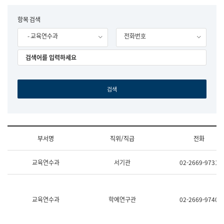
립
국
F
항목 검색
어
o
원
- 교육연수과
전화번호
r
조
m
직
도
국
어
원
원
장
기
획
연
수
부서명
직위/직급
전화
부
기
조
획
교육연수과
서기관
02-2669-9731
직
운
및
영
업
과
무
공
소
공
교육연수과
학예연구관
02-2669-9740
개
언
(부
어
서
과