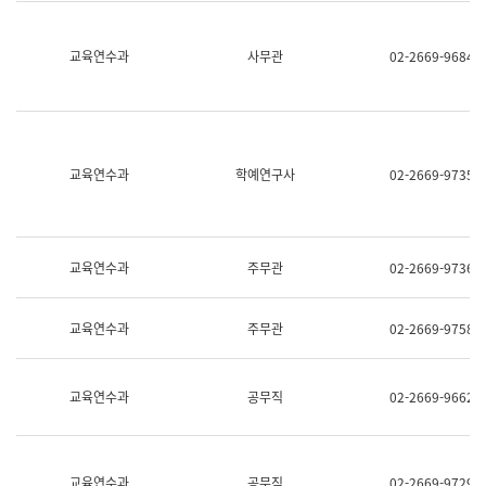
명,
교
직
육
위/
연
교육연수과
사무관
02-2669-9684
직
수
급,
과
전
어
화,
문
담
연
당
구
교육연수과
학예연구사
02-2669-9735
업
실
무)
어
문
연
구
교육연수과
주무관
02-2669-9736
과
어
문
교육연수과
주무관
02-2669-9758
연
구
과
(사
교육연수과
공무직
02-2669-9662
전
팀)
언
어
정
교육연수과
공무직
02-2669-9729