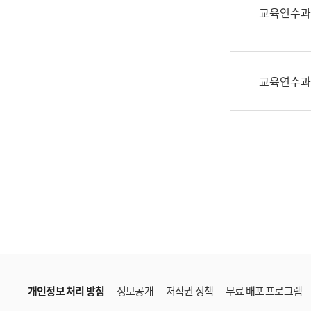
한
교육연수과
국
어
진
흥
교육연수과
과
수
어
점
자
진
흥
과
개인정보 처리 방침
정보공개
저작권 정책
무료 배포 프로그램