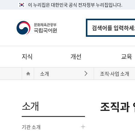
이 누리집은 대한민국 공식 전자정부 누리집입니다.
통
합
검
색
주
지식
개선
교육
메
뉴
현
Home
소개
조직·사업 소개
바로가기
재
위
치:
소개
조직과 
기관 소개