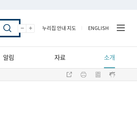
누리집 안내 지도
ENGLISH
전체 
축소
확대
알림
자료
소개
주소 복사
프린트
점자파일 내려받기
점자뷰어 보