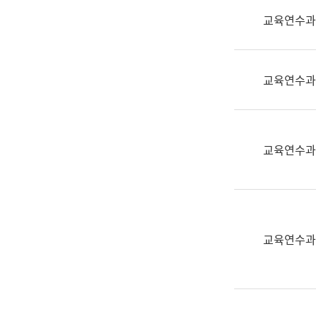
실
교육연수과
어
문
연
구
교육연수과
과
어
문
연
교육연수과
구
과
(사
전
팀)
교육연수과
언
어
정
보
과