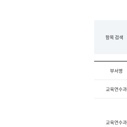
국
립
국
어
원
F
항목 검색
조
o
직
r
도
m
국
어
부서명
원
원
조
장
교육연수과
직
기
및
획
업
연
무
수
소
부
교육연수과
개
기