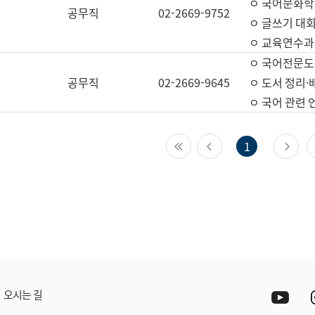
ㅇ 국어문화학
공무직
02-2669-9752
ㅇ 글쓰기 대회
ㅇ 교육연수과
ㅇ 국어전문도
공무직
02-2669-9645
ㅇ 도서 정리·
ㅇ 국어 관련
첫 페이지
이전 페이지
다
1
Yout
오시는 길