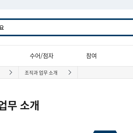
수어/점자
참여
조직과 업무 소개
바로가기
바로가기
업무 소개