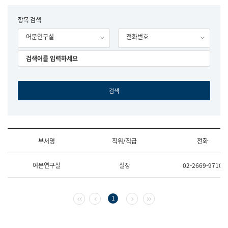
립
국
F
항목 검색
어
o
원
어문연구실
전화번호
r
조
m
직
도
국
어
원
원
장
기
획
연
수
부서명
직위/직급
전화
부
기
조
획
어문연구실
실장
02-2669-9710
직
운
및
영
업
과
무
공
첫 페이지
이전 페이지
다음 페이지
마지막 페이지
1
소
공
개
언
(부
어
서
과