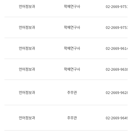
명,
교
언어정보과
학예연구사
02-2669-9751
직
육
위/
연
직
수
급,
과
언어정보과
학예연구사
02-2669-9753
전
어
화,
문
담
연
당
구
언어정보과
학예연구사
02-2669-9614
업
실
무)
어
문
연
언어정보과
학예연구사
02-2669-9638
구
과
어
문
연
언어정보과
주무관
02-2669-9628
구
과
(사
전
팀)
언어정보과
주무관
02-2669-9649
언
어
정