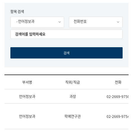
립
국
F
항목 검색
어
o
원
- 언어정보과
전화번호
r
조
m
직
도
국
어
원
원
장
기
획
연
수
부서명
직위/직급
전화
부
기
조
획
언어정보과
과장
02-2669-9750
직
운
및
영
업
과
무
공
언어정보과
학예연구관
02-2669-9754
소
공
개
언
(부
어
서
과