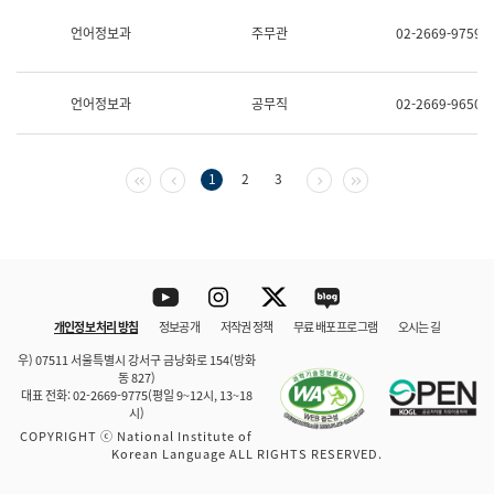
보
과
언어정보과
주무관
02-2669-9759
한
국
어
언어정보과
공무직
02-2669-9650
진
흥
과
수
첫 페이지
이전 페이지
다음 페이지
마지막 페이지
1
2
3
어
점
자
진
흥
과
Youtube
Instagram
Twitter
blog
개인정보 처리 방침
정보공개
저작권 정책
무료 배포 프로그램
오시는 길
바로 가기
문체부와 소속기관
우) 07511 서울특별시 강서구 금낭화로 154(방화
동 827)
대표 전화: 02-2669-9775(평일 9~12시, 13~18
시)
COPYRIGHT ⓒ National Institute of
Korean Language ALL RIGHTS RESERVED.