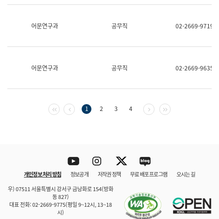
보
과
한
어문연구과
공무직
02-2669-9719
국
어
진
흥
과
어문연구과
공무직
02-2669-9635
수
어
점
자
진
첫 페이지
이전 페이지
다음 페이지
마지막 페이지
1
2
3
4
흥
과
Youtube
Instagram
Twitter
blog
개인정보 처리 방침
정보공개
저작권 정책
무료 배포 프로그램
오시는 길
바로 가기
문체부와 소속기관
우) 07511 서울특별시 강서구 금낭화로 154(방화
동 827)
대표 전화: 02-2669-9775(평일 9~12시, 13~18
시)