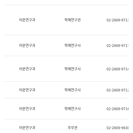
명,
교
직
육
위/
연
직
어문연구과
학예연구관
02-2669-9713
수
급,
과
전
어
화,
문
담
연
당
구
어문연구과
학예연구사
02-2669-9717
업
실
무)
어
문
연
어문연구과
학예연구사
02-2669-9714
구
과
어
문
어문연구과
학예연구사
02-2669-9712
연
구
과
(사
어문연구과
학예연구사
02-2669-9716
전
팀)
언
어
어문연구과
주무관
02-2669-9630
정