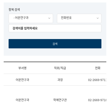
립
국
F
항목 검색
어
o
원
- 어문연구과
전화번호
r
조
m
직
도
국
어
원
원
장
기
획
연
수
부서명
직위/직급
전화
부
기
조
획
어문연구과
과장
02-2669-9711
직
운
및
영
업
과
무
공
소
공
어문연구과
학예연구관
02-2669-9718
개
언
(부
어
서
과