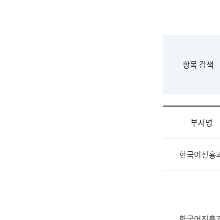
국
립
국
어
원
F
항목 검색
조
o
직
r
도
m
국
어
부서명
원
원
조
장
한국어진흥
직
기
및
획
업
연
무
수
소
부
개
기
한국어진흥