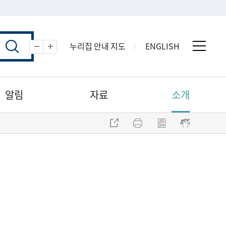
누리집 안내 지도
ENGLISH
전체 
축소
확대
알림
자료
소개
주소 복사
프린트
점자파일 내려받기
점자뷰어 보