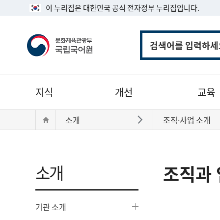
이 누리집은 대한민국 공식 전자정부 누리집입니다.
통
합
검
색
주
지식
개선
교육
메
뉴
현
Home
소개
조직·사업 소개
바로가기
재
위
치:
소개
조직과 
기관 소개