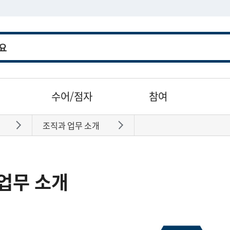
수어/점자
참여
조직과 업무 소개
바로가기
바로가기
업무 소개