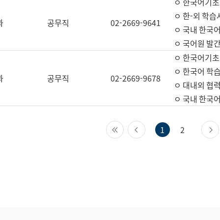
ㅇ 한국어기초
ㅇ 한-외 학습
과
공무직
02-2669-9641
ㅇ 국내 한국
ㅇ 국어원 발간
ㅇ 한국어기초
ㅇ 한국어 학
과
공무직
02-2669-9678
ㅇ 대내외 협력
ㅇ 국내 한국
첫 페이지
이전 페이지
1
2