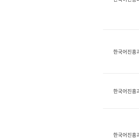
(부
획
서
운
명,
영
직
과
위/
공
직
공
급,
언
한국어진흥
전
어
화,
과
담
교
당
육
업
연
한국어진흥
무)
수
과
어
문
연
구
한국어진흥