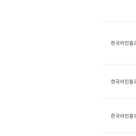
실
어
문
연
구
과
한국어진흥
어
문
연
구
과
한국어진흥
(사
전
팀)
언
어
한국어진흥
정
보
과