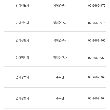
명,
교
언어정보과
학예연구사
02-2669-9751
직
육
위/
연
직
수
급,
과
언어정보과
학예연구사
02-2669-9753
전
어
화,
문
담
연
당
구
언어정보과
학예연구사
02-2669-9614
업
실
무)
어
문
연
언어정보과
학예연구사
02-2669-9638
구
과
어
문
연
언어정보과
주무관
02-2669-9628
구
과
(사
전
팀)
언어정보과
주무관
02-2669-9649
언
어
정