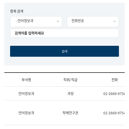
립
국
F
항목 검색
어
o
원
- 언어정보과
전화번호
r
조
m
직
도
국
어
원
원
장
기
획
연
수
부서명
직위/직급
전화
부
기
조
획
언어정보과
과장
02-2669-9750
직
운
및
영
업
과
무
공
언어정보과
학예연구관
02-2669-9754
소
공
개
언
(부
어
서
과