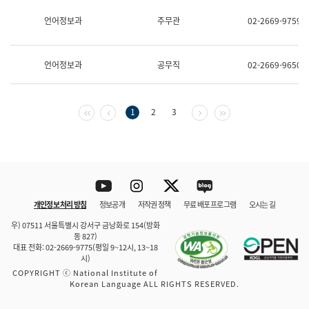
보
과
언어정보과
주무관
02-2669-9759
한
국
어
언어정보과
공무직
02-2669-9650
진
흥
과
수
첫 페이지
이전 페이지
다음 페이지
마지막 페이지
1
2
3
어
점
자
진
흥
과
Youtube
Instagram
Twitter
blog
개인정보 처리 방침
정보공개
저작권 정책
무료 배포 프로그램
오시는 길
바로 가기
문체부와 소속기관
우) 07511 서울특별시 강서구 금낭화로 154(방화
동 827)
대표 전화: 02-2669-9775(평일 9~12시, 13~18
시)
COPYRIGHT ⓒ National Institute of
Korean Language ALL RIGHTS RESERVED.