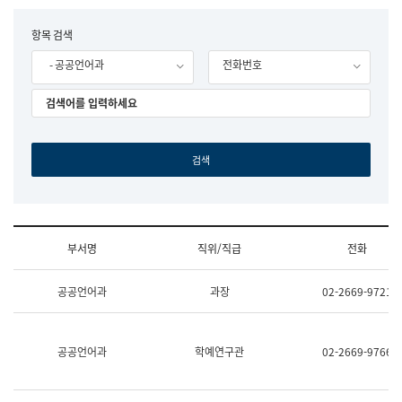
립
국
F
항목 검색
어
o
원
- 공공언어과
전화번호
r
조
m
직
도
국
어
원
원
장
기
획
연
수
부서명
직위/직급
전화
부
기
조
획
공공언어과
과장
02-2669-9721
직
운
및
영
업
과
무
공
공공언어과
학예연구관
02-2669-9766
소
공
개
언
(부
어
서
과