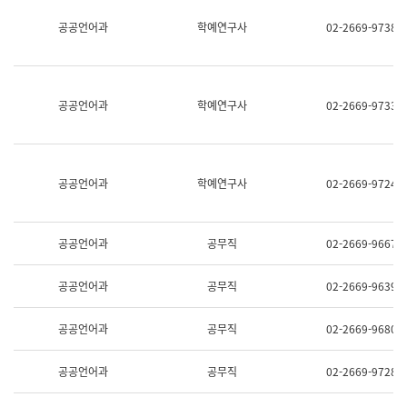
명,
교
공공언어과
학예연구사
02-2669-9738
직
육
위/
연
직
수
급,
과
전
어
공공언어과
학예연구사
02-2669-9733
화,
문
담
연
당
구
업
실
무)
어
공공언어과
학예연구사
02-2669-9724
문
연
구
과
공공언어과
공무직
02-2669-9667
어
문
연
공공언어과
공무직
02-2669-9639
구
과
(사
공공언어과
공무직
02-2669-9680
전
팀)
언
공공언어과
공무직
02-2669-9728
어
정