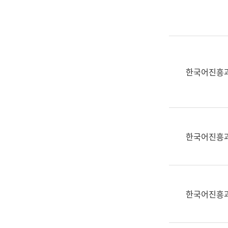
실
어
문
연
구
과
한국어진흥
어
문
연
구
과
한국어진흥
(사
전
팀)
언
어
한국어진흥
정
보
과