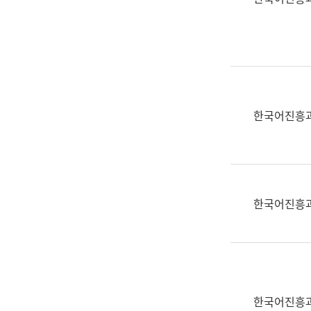
(부
획
서
운
명,
영
직
과
위/
공
직
공
급,
언
한국어진흥
전
어
화,
과
담
교
당
육
업
연
한국어진흥
무)
수
과
어
문
연
구
한국어진흥