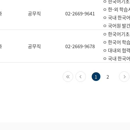
ㅇ 한국어기초
ㅇ 한-외 학습
과
공무직
02-2669-9641
ㅇ 국내 한국
ㅇ 국어원 발간
ㅇ 한국어기초
ㅇ 한국어 학
과
공무직
02-2669-9678
ㅇ 대내외 협력
ㅇ 국내 한국
첫 페이지
이전 페이지
1
2