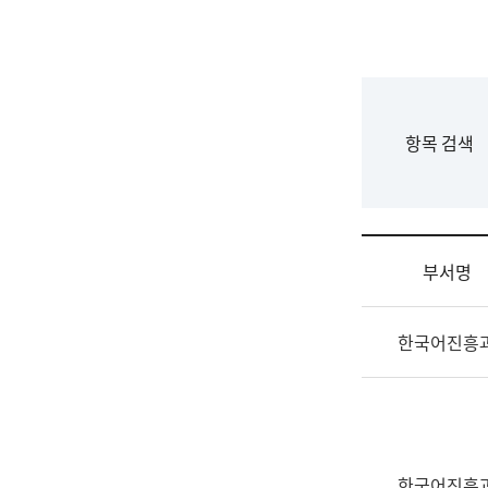
국
립
국
어
원
F
항목 검색
조
o
직
r
도
m
국
어
부서명
원
원
조
장
한국어진흥
직
기
및
획
업
연
무
수
소
부
개
기
한국어진흥