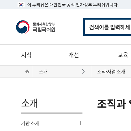
이 누리집은 대한민국 공식 전자정부 누리집입니다.
통
합
검
색
주
지식
개선
교육
메
뉴
현
Home
소개
조직·사업 소개
바로가기
재
위
치:
소개
조직과 
기관 소개