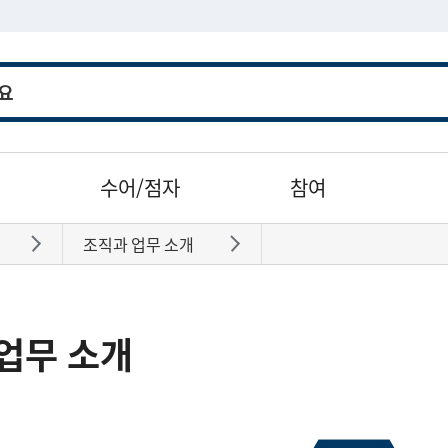
수어/점자
참여
조직과 업무 소개
바로가기
바로가기
업무 소개