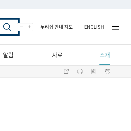
누리집 안내 지도
ENGLISH
전체 
축소
확대
알림
자료
소개
주소 복사
프린트
점자파일 내려받기
점자뷰어 보