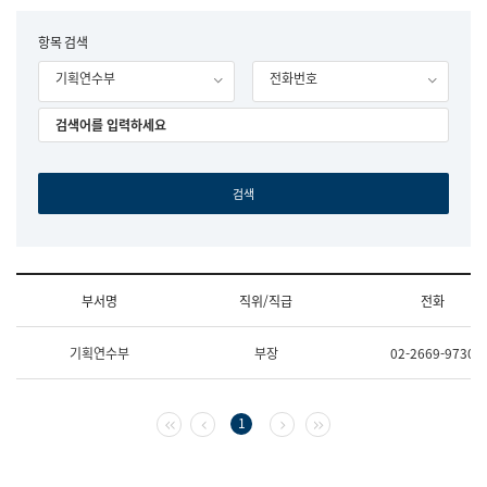
립
국
F
항목 검색
어
o
원
기획연수부
전화번호
r
조
m
직
도
국
어
원
원
장
기
획
연
수
부서명
직위/직급
전화
부
기
조
획
기획연수부
부장
02-2669-9730
직
운
및
영
업
과
무
공
첫 페이지
이전 페이지
다음 페이지
마지막 페이지
1
소
공
개
언
(부
어
서
과