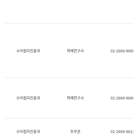
명,
교
직
육
위/
연
직
수
급,
과
전
어
화,
문
담
연
당
구
수어점자진흥과
학예연구사
02-2669-9698
업
실
무)
어
문
연
구
과
어
문
연
수어점자진흥과
학예연구사
02-2669-9696
구
과
(사
전
팀)
언
어
수어점자진흥과
주무관
02-2669-9613
정