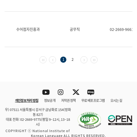
수어점자진흥과
공무직
02-2669-9661
첫 페이지
이전 페이지
다음 페이지
마지막 페이지
1
2
Youtube
Instagram
Twitter
blog
개인정보 처리 방침
정보공개
저작권 정책
무료 배포 프로그램
오시는 길
바로 가기
문체부와 소속기관
우) 07511 서울특별시 강서구 금낭화로 154(방화
동 827)
대표 전화: 02-2669-9775(평일 9~12시, 13~18
시)
COPYRIGHT ⓒ National Institute of
Korean Language ALL RIGHTS RESERVED.