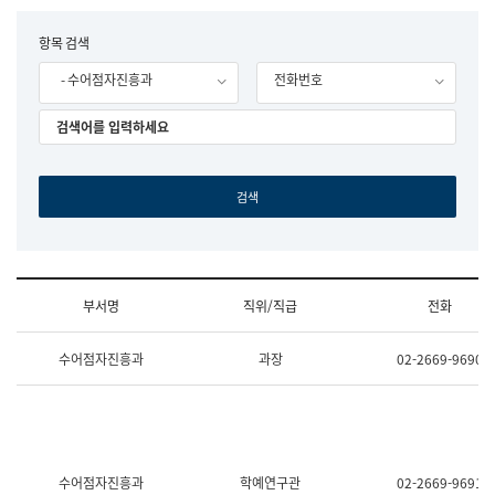
립
국
F
항목 검색
어
o
원
- 수어점자진흥과
전화번호
r
조
m
직
도
국
어
원
원
장
기
획
연
수
부서명
직위/직급
전화
부
기
조
획
수어점자진흥과
과장
02-2669-9690
직
운
및
영
업
과
무
공
소
공
개
언
(부
어
수어점자진흥과
학예연구관
02-2669-9691
서
과