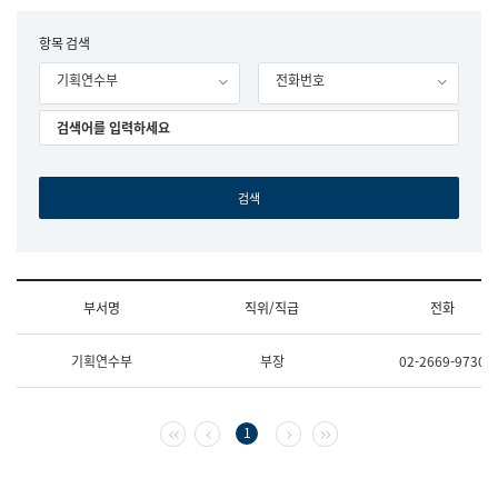
립
국
F
항목 검색
어
o
원
기획연수부
전화번호
r
조
m
직
도
국
어
원
원
장
기
획
연
수
부서명
직위/직급
전화
부
기
조
획
기획연수부
부장
02-2669-9730
직
운
및
영
업
과
무
공
첫 페이지
이전 페이지
다음 페이지
마지막 페이지
1
소
공
개
언
(부
어
서
과