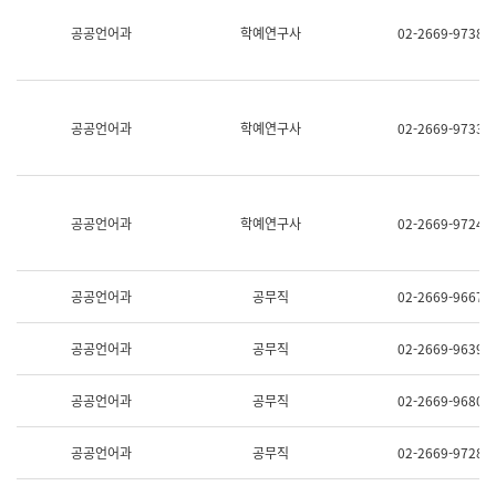
명,
교
공공언어과
학예연구사
02-2669-9738
직
육
위/
연
직
수
급,
과
전
어
공공언어과
학예연구사
02-2669-9733
화,
문
담
연
당
구
업
실
무)
어
공공언어과
학예연구사
02-2669-9724
문
연
구
과
공공언어과
공무직
02-2669-9667
어
문
연
공공언어과
공무직
02-2669-9639
구
과
(사
공공언어과
공무직
02-2669-9680
전
팀)
언
공공언어과
공무직
02-2669-9728
어
정