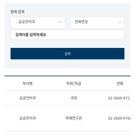
립
국
F
항목 검색
어
o
원
- 공공언어과
전화번호
r
조
m
직
도
국
어
원
원
장
기
획
연
수
부서명
직위/직급
전화
부
기
조
획
공공언어과
과장
02-2669-9721
직
운
및
영
업
과
무
공
공공언어과
학예연구관
02-2669-9766
소
공
개
언
(부
어
서
과