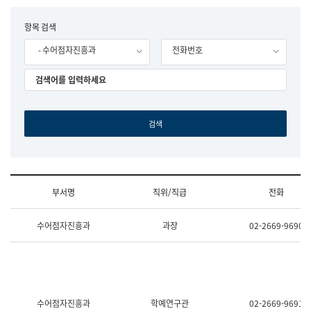
립
국
F
항목 검색
어
o
원
- 수어점자진흥과
전화번호
r
조
m
직
도
국
어
원
원
장
기
획
연
수
부서명
직위/직급
전화
부
기
조
획
수어점자진흥과
과장
02-2669-9690
직
운
및
영
업
과
무
공
소
공
개
언
(부
어
수어점자진흥과
학예연구관
02-2669-9691
서
과