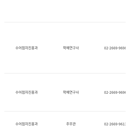
명,
교
직
육
위/
연
직
수
급,
과
전
어
화,
문
담
연
당
구
수어점자진흥과
학예연구사
02-2669-9698
업
실
무)
어
문
연
구
과
어
문
연
수어점자진흥과
학예연구사
02-2669-9696
구
과
(사
전
팀)
언
어
수어점자진흥과
주무관
02-2669-9613
정