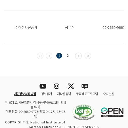
수어점자진흥과
공무직
02-2669-9661
첫 페이지
이전 페이지
다음 페이지
마지막 페이지
1
2
Youtube
Instagram
Twitter
blog
개인정보 처리 방침
정보공개
저작권 정책
무료 배포 프로그램
오시는 길
바로 가기
문체부와 소속기관
우) 07511 서울특별시 강서구 금낭화로 154(방화
동 827)
대표 전화: 02-2669-9775(평일 9~12시, 13~18
시)
COPYRIGHT ⓒ National Institute of
Korean Language ALL RIGHTS RESERVED.