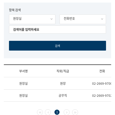
립
국
F
항목 검색
어
o
원
원장실
전화번호
r
조
m
직
도
국
어
원
원
장
기
획
연
수
부서명
직위/직급
전화
부
기
조
획
원장실
원장
02-2669-9700
직
운
및
영
업
과
원장실
공무직
02-2669-9702
무
공
소
공
개
언
(부
어
첫 페이지
이전 페이지
다음 페이지
마지막 페이지
1
서
과