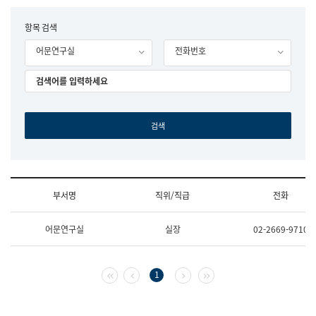
립
국
F
항목 검색
어
o
원
어문연구실
전화번호
r
조
m
직
도
국
어
원
원
장
기
획
연
수
부서명
직위/직급
전화
부
기
조
획
어문연구실
실장
02-2669-9710
직
운
및
영
업
과
무
공
첫 페이지
이전 페이지
다음 페이지
마지막 페이지
1
소
공
개
언
(부
어
서
과