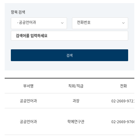
립
국
F
항목 검색
어
o
원
- 공공언어과
전화번호
r
조
m
직
도
국
어
원
원
장
기
획
연
수
부서명
직위/직급
전화
부
기
조
획
공공언어과
과장
02-2669-9721
직
운
및
영
업
과
무
공
공공언어과
학예연구관
02-2669-9766
소
공
개
언
(부
어
서
과