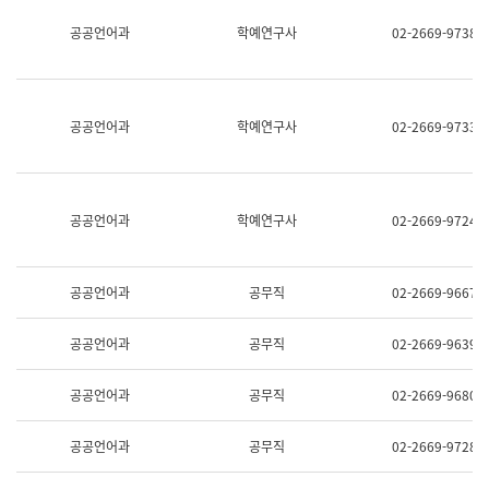
명,
교
공공언어과
학예연구사
02-2669-9738
직
육
위/
연
직
수
급,
과
전
어
공공언어과
학예연구사
02-2669-9733
화,
문
담
연
당
구
업
실
무)
어
공공언어과
학예연구사
02-2669-9724
문
연
구
과
공공언어과
공무직
02-2669-9667
어
문
연
공공언어과
공무직
02-2669-9639
구
과
(사
공공언어과
공무직
02-2669-9680
전
팀)
언
공공언어과
공무직
02-2669-9728
어
정