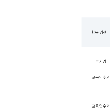
국
립
국
어
원
F
항목 검색
조
o
직
r
도
m
국
어
부서명
원
원
조
장
교육연수과
직
기
및
획
업
연
무
수
소
부
교육연수과
개
기