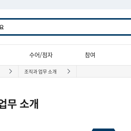
수어/점자
참여
조직과 업무 소개
바로가기
바로가기
업무 소개