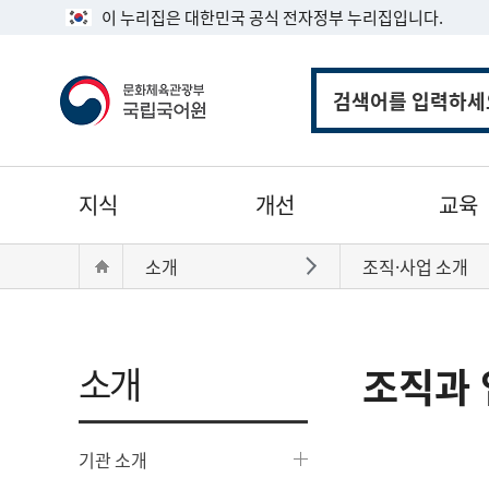
이 누리집은 대한민국 공식 전자정부 누리집입니다.
통
합
검
색
주
지식
개선
교육
메
뉴
현
Home
소개
조직·사업 소개
바로가기
재
위
치:
소개
조직과 
기관 소개