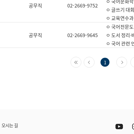
ㅇ 국어문화학
공무직
02-2669-9752
ㅇ 글쓰기 대회
ㅇ 교육연수과
ㅇ 국어전문도
공무직
02-2669-9645
ㅇ 도서 정리·
ㅇ 국어 관련
첫 페이지
이전 페이지
다
1
Yout
오시는 길