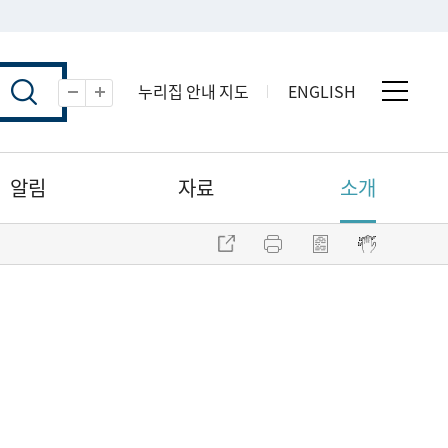
누리집 안내 지도
ENGLISH
전체 
축소
확대
알림
자료
소개
주소 복사
프린트
점자파일 내려받기
점자뷰어 보