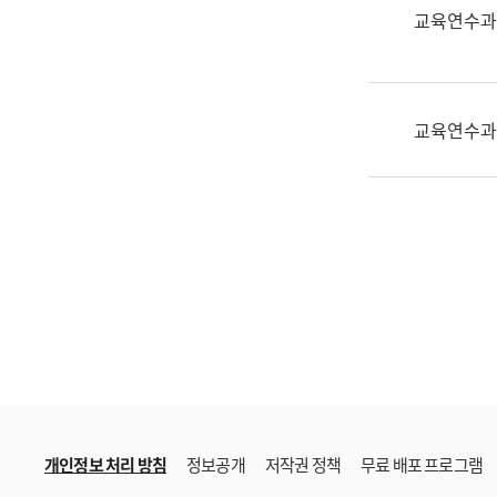
한
교육연수과
국
어
진
흥
교육연수과
과
수
어
점
자
진
흥
과
개인정보 처리 방침
정보공개
저작권 정책
무료 배포 프로그램