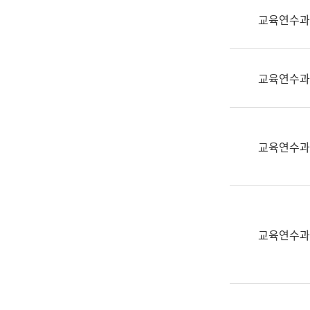
실
교육연수과
어
문
연
구
교육연수과
과
어
문
연
교육연수과
구
과
(사
전
팀)
교육연수과
언
어
정
보
과