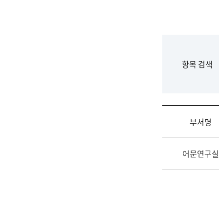
국
립
국
어
원
F
항목 검색
조
o
직
r
도
m
국
어
부서명
원
원
조
장
어문연구실
직
기
및
획
업
연
무
수
소
부
개
기