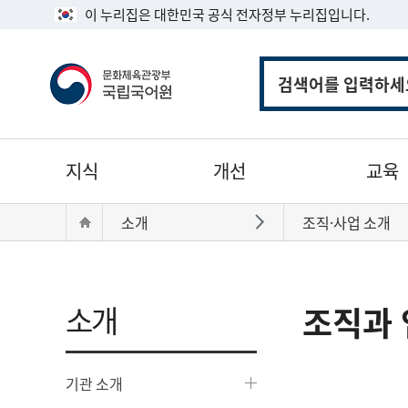
이 누리집은 대한민국 공식 전자정부 누리집입니다.
통
합
검
색
주
지식
개선
교육
메
뉴
현
Home
소개
조직·사업 소개
바로가기
재
위
치:
소개
조직과 
기관 소개