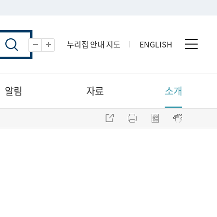
누리집 안내 지도
ENGLISH
전체 
축소
확대
알림
자료
소개
주소 복사
프린트
점자파일 내려받기
점자뷰어 보