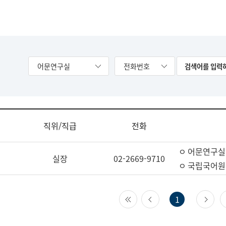
어문연구실
전화번호
직위/직급
전화
ㅇ 어문연구실
실장
02-2669-9710
ㅇ 국립국어원
첫 페이지
이전 페이지
다
1