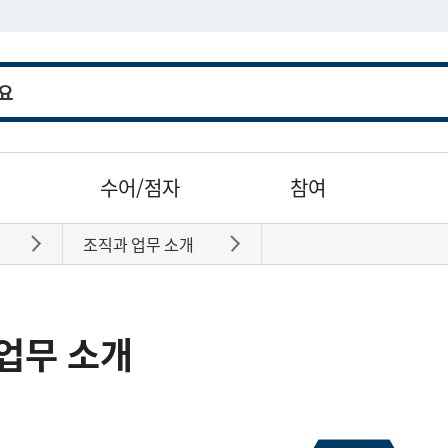
수어/점자
참여
조직과 업무 소개
바로가기
바로가기
업무 소개