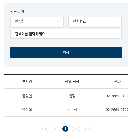
립
국
F
항목 검색
어
o
원
원장실
전화번호
r
조
m
직
도
국
어
원
원
장
기
획
연
수
부서명
직위/직급
전화
부
기
조
획
원장실
원장
02-2669-9700
직
운
및
영
업
과
원장실
공무직
02-2669-9702
무
공
소
공
개
언
(부
어
첫 페이지
이전 페이지
다음 페이지
마지막 페이지
1
서
과