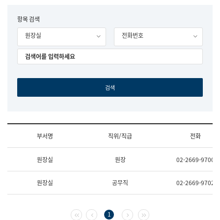
립
국
F
항목 검색
어
o
원
원장실
전화번호
r
조
m
직
도
국
어
원
원
장
기
획
연
수
부서명
직위/직급
전화
부
기
조
획
원장실
원장
02-2669-9700
직
운
및
영
업
과
원장실
공무직
02-2669-9702
무
공
소
공
개
언
(부
어
첫 페이지
이전 페이지
다음 페이지
마지막 페이지
1
서
과