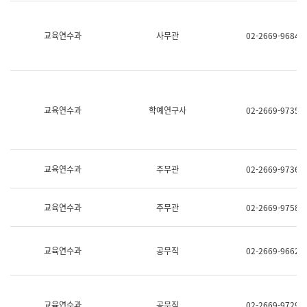
명,
교
직
육
위/
연
교육연수과
사무관
02-2669-9684
직
수
급,
과
전
어
화,
문
담
연
당
구
교육연수과
학예연구사
02-2669-9735
업
실
무)
어
문
연
구
교육연수과
주무관
02-2669-9736
과
어
문
교육연수과
주무관
02-2669-9758
연
구
과
(사
교육연수과
공무직
02-2669-9662
전
팀)
언
어
정
교육연수과
공무직
02-2669-9729