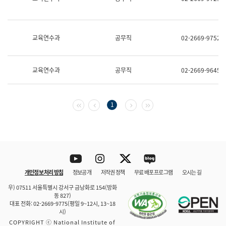
보
과
한
국
교육연수과
공무직
02-2669-9752
어
진
흥
과
교육연수과
공무직
02-2669-9645
수
어
점
자
첫 페이지
이전 페이지
다음 페이지
마지막 페이지
1
진
흥
과
Youtube
Instagram
Twitter
blog
개인정보 처리 방침
정보공개
저작권 정책
무료 배포 프로그램
오시는 길
바로 가기
문체부와 소속기관
우) 07511 서울특별시 강서구 금낭화로 154(방화
동 827)
대표 전화: 02-2669-9775(평일 9~12시, 13~18
시)
COPYRIGHT ⓒ National Institute of