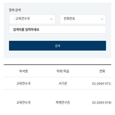
립
국
F
항목 검색
어
o
원
- 교육연수과
전화번호
r
조
m
직
도
국
어
원
원
장
기
획
연
수
부서명
직위/직급
전화
부
기
조
획
교육연수과
서기관
02-2669-9731
직
운
및
영
업
과
무
공
소
공
교육연수과
학예연구관
02-2669-9740
개
언
(부
어
서
과